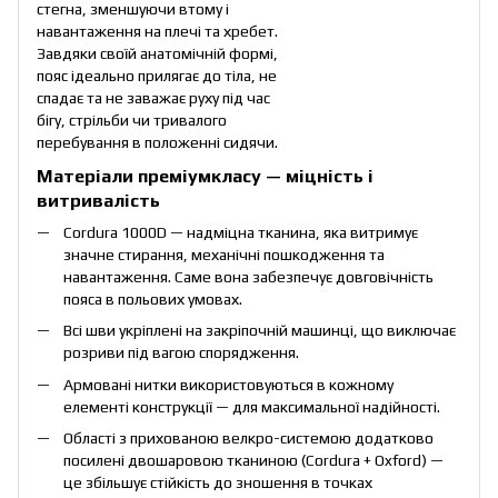
стегна, зменшуючи втому і
навантаження на плечі та хребет.
Завдяки своїй анатомічній формі,
пояс ідеально прилягає до тіла, не
спадає та не заважає руху під час
бігу, стрільби чи тривалого
перебування в положенні сидячи.
Матеріали преміумкласу — міцність і
витривалість
Cordura 1000D — надміцна тканина, яка витримує
значне стирання, механічні пошкодження та
навантаження. Саме вона забезпечує довговічність
пояса в польових умовах.
Всі шви укріплені на закріпочній машинці, що виключає
розриви під вагою спорядження.
Армовані нитки використовуються в кожному
елементі конструкції — для максимальної надійності.
Області з прихованою велкро-системою додатково
посилені двошаровою тканиною (Cordura + Oxford) —
це збільшує стійкість до зношення в точках