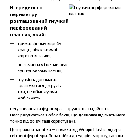
Всередині по
периметру
розташований гнучкий
перфорований
пластик, який:
тримaє форму виробу
краще, ніж класичні
жорсткі вставки,
не ламається і не заважає
при тривалому носінні,
гнучкість допомагає
адаптуватися до рухів
тіла, не обмежуючи
мобільність.
Регулювання та фурнітура — зручність і надійність
Пояс регулюється з обох боків, що дозволяє підігнати його
точно під об’єм талії користувача.
Центральна застібка — пряжка від Woojin Plastic, лідера
світової фурнітури. Вона стійка до ударів, морозу, вологи