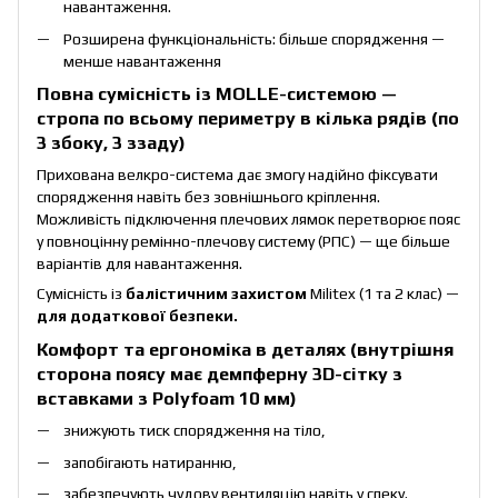
навантаження.
Розширена функціональність: більше спорядження —
менше навантаження
Повна сумісність із MOLLE-системою —
стропа по всьому периметру в кілька рядів (по
3 збоку, 3 ззаду)
Прихована велкро-система дає змогу надійно фіксувати
спорядження навіть без зовнішнього кріплення.
Можливість підключення плечових лямок перетворює пояс
у повноцінну ремінно-плечову систему (РПС) — ще більше
варіантів для навантаження.
Сумісність із
балістичним захистом
Militex (1 та 2 клас)
—
для додаткової безпеки.
Комфорт та ергономіка в деталях (внутрішня
сторона поясу має демпферну 3D-сітку з
вставками з Polyfoam 10 мм)
знижують тиск спорядження на тіло,
запобігають натиранню,
забезпечують чудову вентиляцію навіть у спеку.