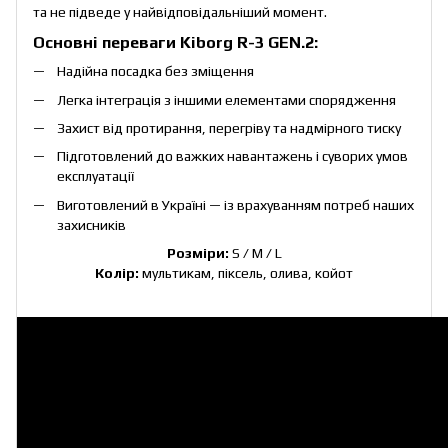
та не підведе у найвідповідальніший момент.
Основні переваги Kiborg R-3 GEN.2:
Надійна посадка без зміщення
Легка інтеграція з іншими елементами спорядження
Захист від протирання, перегріву та надмірного тиску
Підготовлений до важких навантажень і суворих умов
експлуатації
Виготовлений в Україні — із врахуванням потреб наших
захисників
Розміри:
S / M / L
Колір:
мультикам
,
піксель
,
олива
,
койот