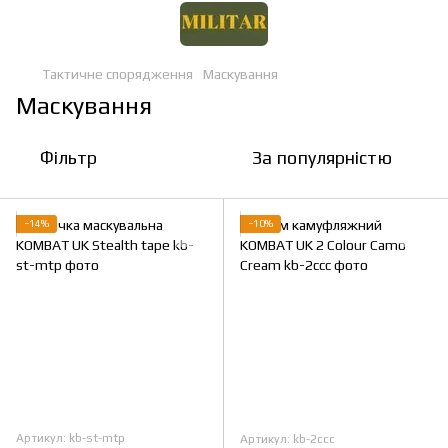
Тактичне спорядження
Маскування
Маскування
Фільтр
За популярністю
−14%
−10%
Артикул: kb-st-mtp
Артикул: kb-2ccc