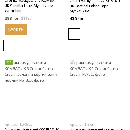
Стрічка маскувальна KOMBAT
Скотч маскувальний KOMBAT
UK Stealth tape, Мультикам
UK Tactical Fabric Tape,
Woodland
Мультикам
288 грн
438 грн
336 грн
Купити
ХІТ
Артикул: kb-3ccc
Артикул: kb-5cc
Грим камуфляжний KOMBAT UK
Грим камуфляжний KOMBAT UK