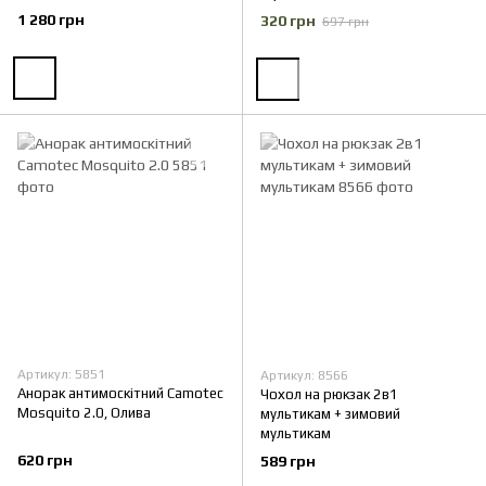
1 280 грн
320 грн
697 грн
Артикул: 5851
Артикул: 8566
Анорак антимоскітний Camotec
Чохол на рюкзак 2в1
Mosquito 2.0, Олива
мультикам + зимовий
мультикам
620 грн
589 грн