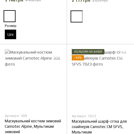
3 148 грн
2 117 грн
4 496 грн
3 024 грн
Розмір
Uni
КОЛЬОРИ НА ВИБІР
−54%
Артикул: 308
Артикул: 7023
Маскувальний костюм зимовий
Маскувальний шарф-сітка для
Camotec Alpine, Мультикам
снайперів Camotec CM SFVS,
зимовий
Мультикам