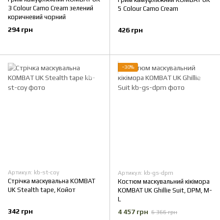
3 Colour Camo Cream зелений
5 Colour Camo Cream
коричневий чорний
294 грн
426 грн
−30%
Артикул: kb-st-coy
Артикул: kb-gs-dpm
Стрічка маскувальна KOMBAT
Костюм маскувальний кікімора
UK Stealth tape, Койот
KOMBAT UK Ghillie Suit, DPM, M-
L
342 грн
4 457 грн
6 366 грн