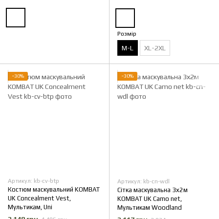
Розмір
M-L
XL-2XL
−30%
−30%
Артикул: kb-cv-btp
Артикул: kb-cn-wdl
Костюм маскувальний KOMBAT
Сітка маскувальна 3х2м
UK Concealment Vest,
KOMBAT UK Camo net,
Мультикам, Uni
Мультикам Woodland