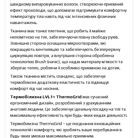
швидкому випаровуванню вологи, створюючи приємний
ефект прохолоди, що допомагає підтримувати комфортну
температуру тіла навіть під час інтенсивних фізичних
навантажень.
Тканина має тонке плетіння, що робить її майже
непомітною на тілі, забезпечуючи повну свободу рухів.
Зовнішня сторона оснащена мікроотворами, які
покращують вентиляцію та забезпечують безперервну
циркуляцію повітря, а внутрішня сторона оброблена
технологією Brush (начіс), що надає матеріалу м’якості та
зберігає тепло, роблячи її особливо приємною на дотик.
Також тканина містить спандекс, що забезпечує
термобілизні додаткову еластичність та підвищує
комфорт під час носіння.
Термобілизна LVL1+ ThermoGrid
має сучасний
ергономічний дизайн, розроблений з урахуванням
анатомії людини. Це забезпечує ідеальну посадку на тілі та
максимальну ефективність при будь-яких видах діяльності.
Термобілизна ThermoGrid – це поєднання інноваційних
технологій і комфорту, які зроблять ваше перебування в
будь-яких умовах максимально приємним.