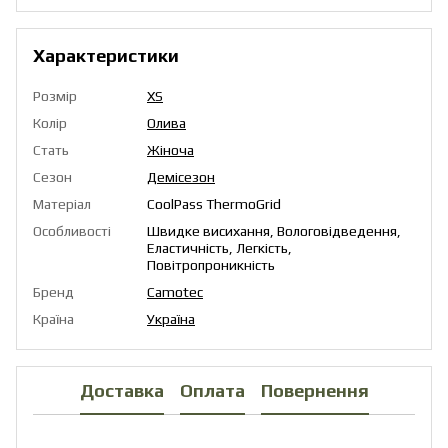
Характеристики
Розмір
XS
Колір
Олива
Стать
Жіноча
Сезон
Демісезон
Матеріал
CoolPass ThermoGrid
Особливості
Швидке висихання, Вологовідведення,
Еластичність, Легкість,
Повітропроникність
Бренд
Camotec
Країна
Україна
Доставка
Оплата
Повернення