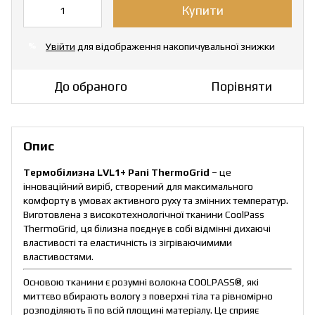
Купити
Увійти
для відображення накопичувальної знижки
%
До обраного
Порівняти
Опис
Термобілизна LVL1+ Pani ThermoGrid
– це
інноваційний виріб, створений для максимального
комфорту в умовах активного руху та змінних температур.
Виготовлена з високотехнологічної тканини CoolPass
ThermoGrid, ця білизна поєднує в собі відмінні дихаючі
властивості та еластичність із зігріваючимими
властивостями.
Основою тканини є розумні волокна COOLPASS®, які
миттєво вбирають вологу з поверхні тіла та рівномірно
розподіляють її по всій площині матеріалу. Це сприяє