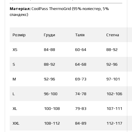
Матеріал:
CoolPass ThermoGrid (95% поліестер, 5%
спандекс)
Розмір
Груди
Талія
Стегна
XS
84-88
60-64
88-92
S
88-92
64-68
92-96
M
92-96
69-73
97-101
L
96-100
74-78
102-106
XL
100-108
79-83
107-111
XXL
108-112
84-89
112-117