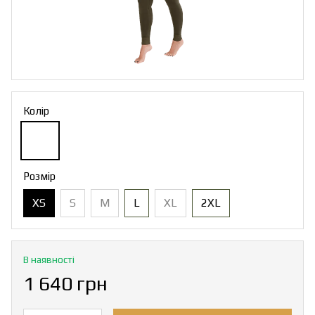
Колір
Розмір
XS
S
M
L
XL
2XL
В наявності
1 640 грн