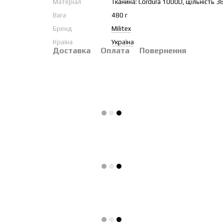
Матеріал
Тканина: Cordura 1000D, щільність 
Вага
480 г
Бренд
Militex
Країна
Україна
Доставка
Оплата
Повернення