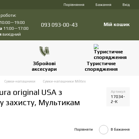
Порівняння
Бажання
Вхід
 роботи:
10:00—19:00
093 093-00-43
Мій кошик
а
11:00—17:00
я
вихідний
Збройові
Туристичне
аксесуари
спорядження
Сумки-напашники
Сумки-напашники Militex
a original USA з
Артикул
17034-
у захисту, Мультикам
2-К
Порівняти
В бажання