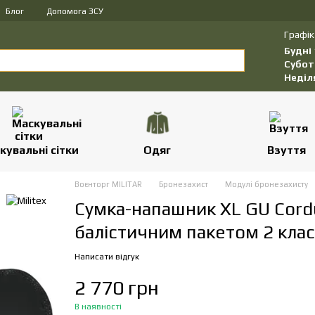
Блог
Допомога ЗСУ
Графік
Будні
Субот
Неділ
кувальні сітки
Одяг
Взуття
Воєнторг MILITAR
Бронезахист
Модулі бронезахисту
Сумка-напашник XL GU Cordur
балістичним пакетом 2 клас
Написати відгук
2 770 грн
В наявності