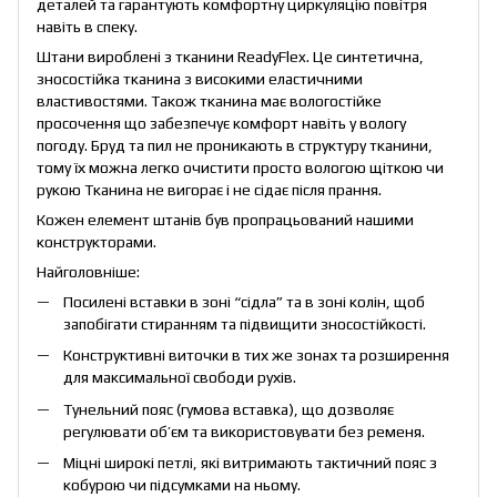
деталей та гарантують комфортну циркуляцію повітря
навіть в спеку.
Штани вироблені з тканини ReadyFlex. Це синтетична,
зносостійка тканина з високими еластичними
властивостями. Також тканина має вологостійке
просочення що забезпечує комфорт навіть у вологу
погоду. Бруд та пил не проникають в структуру тканини,
тому їх можна легко очистити просто вологою щіткою чи
рукою Тканина не вигорає і не сідає після прання.
Кожен елемент штанів був пропрацьований нашими
конструкторами.
Найголовніше:
Посилені вставки в зоні “сідла” та в зоні колін, щоб
запобігати стиранням та підвищити зносостійкості.
Конструктивні виточки в тих же зонах та розширення
для максимальної свободи рухів.
Тунельний пояс (гумова вставка), що дозволяє
регулювати об’єм та використовувати без ременя.
Міцні широкі петлі, які витримають тактичний пояс з
кобурою чи підсумками на ньому.