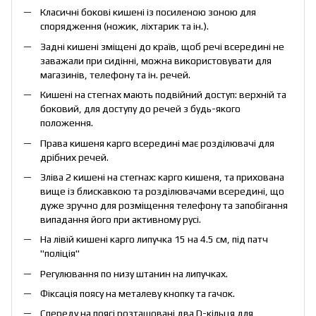
Класичні бокові кишені із посиленою зоною для
спорядження (ножик, ліхтарик та ін.).
Задні кишені зміщені до країв, щоб речі всередині не
заважали при сидінні, можна використовувати для
магазинів, телефону та ін. речей.
Кишені на стегнах мають подвійний доступ: верхній та
боковий, для доступу до речей з будь-якого
положення.
Права кишеня карго всередині має розділювачі для
дрібних речей.
Зліва 2 кишені на стегнах: карго кишеня, та прихована
вище із блискавкою та розділювачами всередині, що
дуже зручно для розміщення телефону та запобігання
випадання його при активному русі.
На лівій кишені карго липучка 15 на 4.5 см, під патч
"поліція"
Регулювання по низу штанин на липучках.
Фіксація поясу на металеву кнопку та гачок.
Спереду на поясі розташовані два D-кільця для