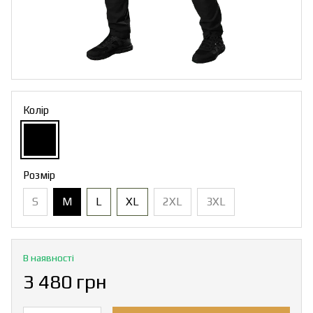
Колір
Розмір
S
M
L
XL
2XL
3XL
В наявності
3 480 грн