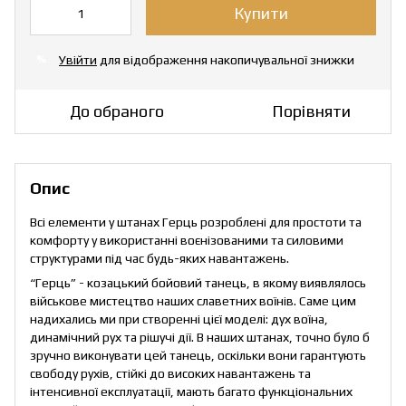
Купити
Увійти
для відображення накопичувальної знижки
%
До обраного
Порівняти
Опис
Всі елементи у штанах Герць розроблені для простоти та
комфорту у використанні воєнізованими та силовими
структурами під час будь-яких навантажень.
“Герць” - козацький бойовий танець, в якому виявлялось
військове мистецтво наших славетних воїнів. Саме цим
надихались ми при створенні цієї моделі: дух воїна,
динамічний рух та рішучі дії. В наших штанах, точно було б
зручно виконувати цей танець, оскільки вони гарантують
свободу рухів, стійкі до високих навантажень та
інтенсивної експлуатації, мають багато функціональних