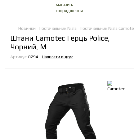
Новинки
Постачальник Niala
Постачальник Niala Camotec
Штани Camotec Герць Police,
Чорний, M
Артикул:
8294
Написати відгук