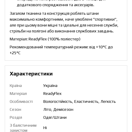
додаткового спорядження та аксесуарів.
Загалом тканина та конструкція роблять штани
максимально комфортними, наче улюблені "спортивки",
але при цьому вони міцні та ідеальні для несення служби,
стрільби на полігоні або виконання службових завдань.
Матеріал: ReadyFlex (100% поліестер)
Рекомендований температурний режим: від +10°C до
+25°C
Характеристики
Країна
Україна
Матеріал
ReadyFlex
Особливості
Вологостійкість, Еластичність, Легкість
Сезон
Літо, Демісезон
Розділ
Одяг/Штани
З балістичним
Ні
захистом