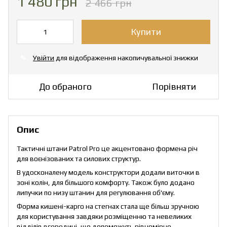
1 480 грн
2 466 грн
Купити
Увійти
для відображення накопичувальної знижки
%
До обраного
Порівняти
Опис
Тактичні штани Patrol Pro це акцентовано формена річ
для воєнізованих та силових структур.
В удосконалену модель конструктори додали виточки в
зоні колін, для більшого комфорту. Також було додано
липучки по низу штанин для регулювання об'єму.
Форма кишені-карго на стегнах стала ще більш зручною
для користування завдяки розміщенню та невеликих
відділів всередині, що допоможуть рівномірно