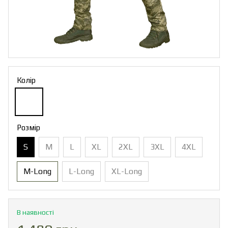
Колір
Розмір
S
M
L
XL
2XL
3XL
4XL
M-Long
L-Long
XL-Long
В наявності