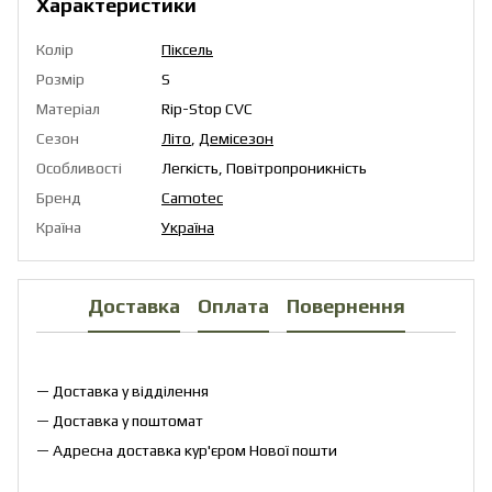
Характеристики
Колір
Піксель
Розмір
S
Матеріал
Rip-Stop CVC
Сезон
Літо
,
Демісезон
Особливості
Легкість, Повітропроникність
Бренд
Camotec
Країна
Україна
Доставка
Оплата
Повернення
— Доставка у відділення
— Доставка у поштомат
— Адресна доставка кур'єром Нової пошти