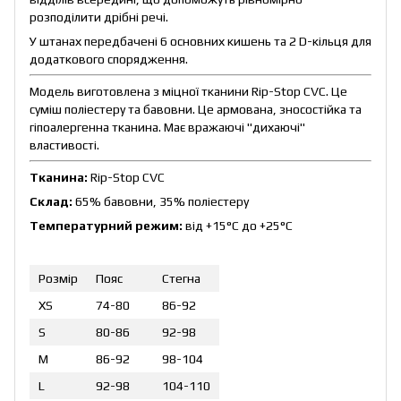
розподілити дрібні речі.
У штанах передбачені 6 основних кишень та 2 D-кільця для
додаткового спорядження.
Модель виготовлена з міцної тканини Rip-Stop CVC. Це
суміш поліестеру та бавовни. Це армована, зносостійка та
гіпоалергенна тканина. Має вражаючі "дихаючі"
властивості.
Тканина:
Rip-Stop CVC
Склад:
65% бавовни, 35% поліестеру
Температурний режим:
від +15°C до +25°C
Розмір
Пояс
Стегна
XS
74-80
86-92
S
80-86
92-98
M
86-92
98-104
L
92-98
104-110