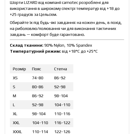
Шорти LIZARD від компанії camotec розроблені для
використання в широкому спектрі температур від +18 до
+25 градусів за Цельсієм.
Обирайте їх під будь-які завдання: на кожен день, в похід,
на риболовлю/полювання чи для виконання тактичних
завдань — комфорт буде гарантовано.
Склад тканини:
90% Nylon, 10% Spandex
Температурний режим:
від +18°C до +25°C
Розмір
Пояс
Стегна
XS
74-80
86-92
S
80-86
92-98
M
86-92
98-104
L
92-98
104-110
XL
98-104
110-116
XXL
104-110
116-122
XXXL
110-114
122-126