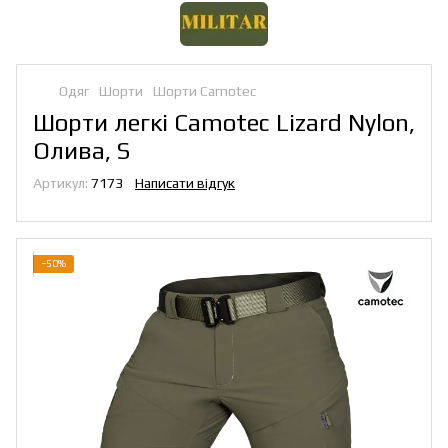
Одяг
Шорти
Шорти Camotec
Шорти легкі Camotec Lizard Nylon,
Олива, S
Артикул:
7173
Написати відгук
−50%