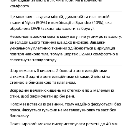
пригодами за місто в ліс чи в гори, не втрачаючи
комфорту.
Це можливо завдяки міцній, дихаючій та еластичній
тканині Nylon (90%) в комбінації зі Spandex (10%), яка
оброблена DWR (захист від вологи та бруду).
Нейлонові волокна мають малу вагу, і не утримують вологу,
внаслідок цього тканина швидко висихає. Завдяки
унікальному плетінню тканини здійснюється циркуляція
повітря навколо тіла, тому в шортах LIZARD комфортно в
спекотну та теплу погоду.
Шорти мають 6 кишень: 2 бокові з вентиляційними
сітками; 2 задні з вентиляційними сітками; 2 місткі на
стегнах із блискавкою та клапаном.
Всередині великих кишень на стегнах є по 2 маленькі із
сітки, щоб зафіксувати дрібні речі.
Пояс має вставки із резинки, тому надійно фіксуються і без
пояса. Фіксується гульфик на металеву кнопку та застібку-
блискавку.
Пояс широкий: можна використовувати ремені до 40 мм.