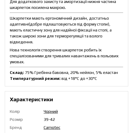
Для додаткового захисту та амортизації нижня частина
шкарпеток посилена махрою.
Шкарпетки мають ергономічний дизайн, достатньо
адаптивні(добре підлаштовуються під форму стопи),
мають еластичну зону для надійної фіксації на стопі, а
також широкі зони для терморегуляції та волого
відведення.
Нова технологія створення шкарпеток робить їх
спеціалізованими для тривалих навантажень в польових
умовах.
Склад:
75% Гребінна бавовна, 20% нейлон, 5% еластан
Температурний режим:
від +18°C до +30°C
Характеристики
Колір
Чорний
Розмір
39-42
Бренд
Camotec