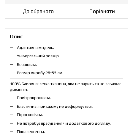
До обраного
Порівняти
Опис
Адаптивна модель.
Універсальний розмір.
Безшовна.
Розмір виробу 26*55 см.
100%
Бавовна: легка тканина, яка не парить та не заважає
диханню.
Повітропроникна.
Еластична, при цьому не деформується.
Гігроскопічна.
Не потребує прасування чи додаткового догляду.
Гіпоалергенна.