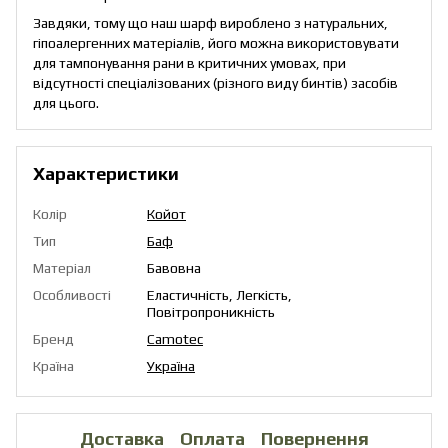
Завдяки, тому що наш шарф вироблено з натуральних,
гіпоалергенних матеріалів, його можна використовувати
для тампонування рани в критичних умовах, при
відсутності спеціалізованих (різного виду бинтів) засобів
для цього.
Характеристики
Колір
Койот
Тип
Баф
Матеріал
Бавовна
Особливості
Еластичність, Легкість,
Повітропроникність
Бренд
Camotec
Країна
Україна
Доставка
Оплата
Повернення