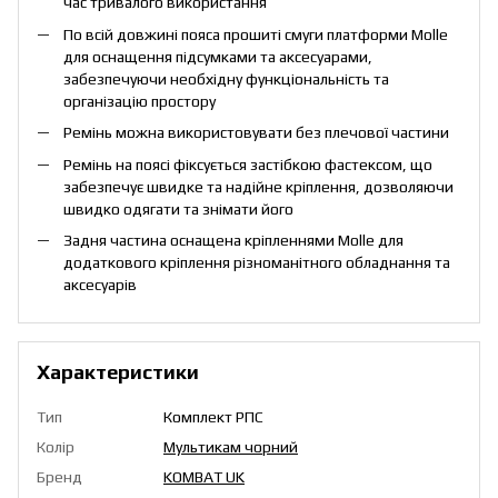
час тривалого використання
По всій довжині пояса прошиті смуги платформи Molle
для оснащення підсумками та аксесуарами,
забезпечуючи необхідну функціональність та
організацію простору
Ремінь можна використовувати без плечової частини
Ремінь на поясі фіксується застібкою фастексом, що
забезпечує швидке та надійне кріплення, дозволяючи
швидко одягати та знімати його
Задня частина оснащена кріпленнями Molle для
додаткового кріплення різноманітного обладнання та
аксесуарів
Характеристики
Тип
Комплект РПС
Колір
Мультикам чорний
Бренд
KOMBAT UK