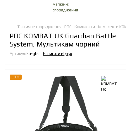
Тактичне спорядження
РПС
Комплекти
Комплекти KOMB
РПС KOMBAT UK Guardian Battle
System, Мультикам чорний
Артикул:
kb-gbs
Написати відгук
−30%