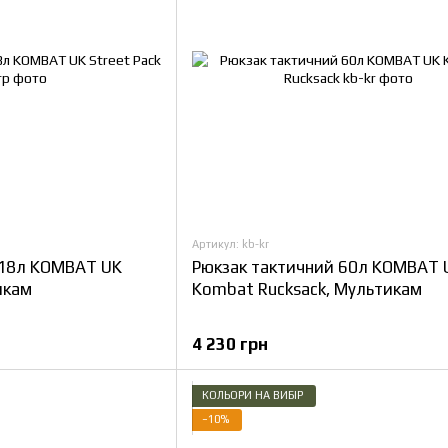
Артикул: kb-kr
 18л KOMBAT UK
Рюкзак тактичний 60л KOMBAT 
икам
Kombat Rucksack, Мультикам
4 230 грн
КОЛЬОРИ НА ВИБІР
−10%