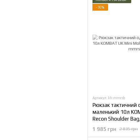
−30%
Артикул: kb-mmrsb
Рюкзак тактичний
маленький 10л KOM
Recon Shoulder Ba
1 985 грн
2 835 грн