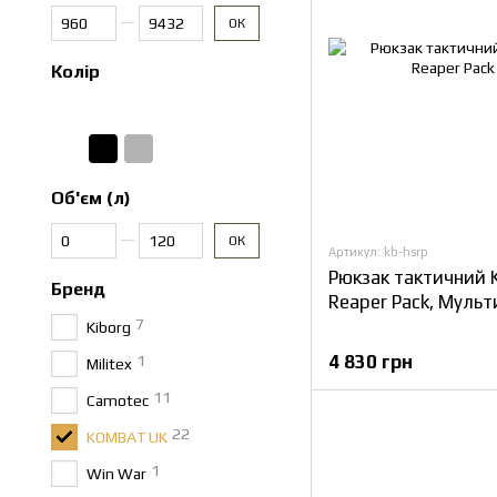
Від Ціна, грн
До Ціна, грн
ОК
Колір
Об'єм (л)
Від Об'єм (л)
До Об'єм (л)
ОК
Артикул: kb-hsrp
Рюкзак тактичний 
Бренд
Reaper Pack, Муль
7
Kiborg
4 830 грн
1
Militex
11
Camotec
22
KOMBAT UK
1
Win War