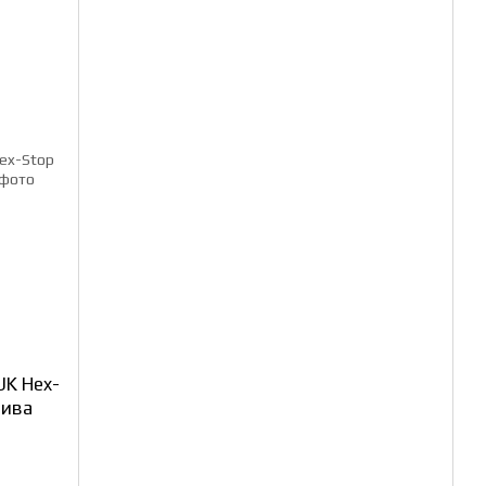
UK Hex-
лива