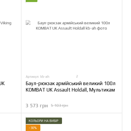
2
Артикул: kb-ah
UK
Баул-рюкзак армійський великий 100л
KOMBAT UK Assault Holdall, Мультикам
3 573 грн
5 103 грн
КОЛЬОРИ НА ВИБІР
−30%