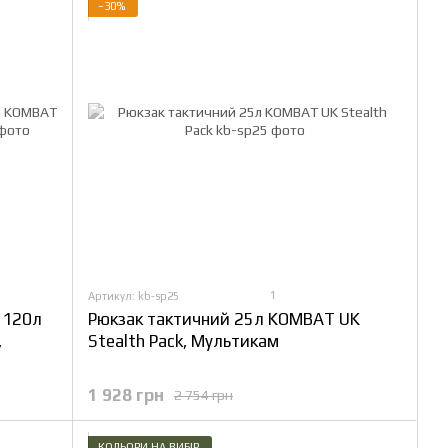
−30%
1
Артикул: kb-sp25
 120л
Рюкзак тактичний 25л KOMBAT UK
,
Stealth Pack, Мультикам
1 928 грн
2 754 грн
КОЛЬОРИ НА ВИБІР