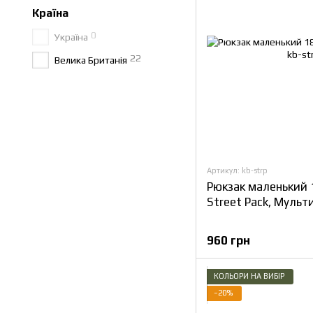
Країна
0
Україна
22
Велика Британія
Артикул: kb-strp
Рюкзак маленький
Street Pack, Мульт
960 грн
КОЛЬОРИ НА ВИБІР
−20%