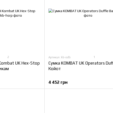
2
1
Артикул: kb-odb
Kombat UK Hex-Stop
Сумка KOMBAT UK Operators Duff
тикам
Койот
4 452 грн