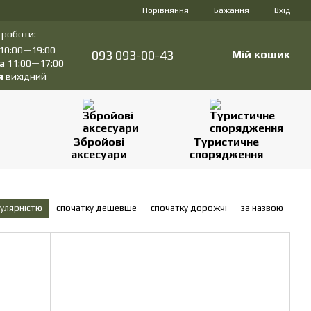
Порівняння
Бажання
Вхід
 роботи:
10:00—19:00
093 093-00-43
Мій кошик
а
11:00—17:00
я
вихідний
Збройові
Туристичне
аксесуари
спорядження
пулярністю
спочатку дешевше
спочатку дорожчі
за назвою