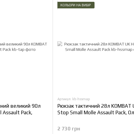
КОЛЬОРИ НА ВИБІР
Артикул: kb-hssmap
чний великий 90л
Рюкзак тактичний 28л KOMBAT 
 Assault Pack,
Stop Small Molle Assault Pack, О
2 730 грн