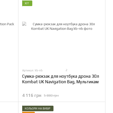
ХІТ
2
Артикул: kb-nb
Сумка-рюкзак для ноутбука дрона 30л
Kombat UK Navigation Bag, Мультикам
4 116 грн
5 880 грн
КОЛЬОРИ НА ВИБІР