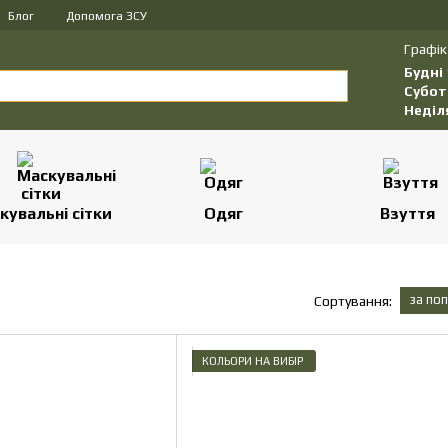
Блог
Допомога ЗСУ
Графік
Будні
Субот
Неділ
кувальні сітки
Одяг
Взуття
за по
Сортування:
КОЛЬОРИ НА ВИБІР