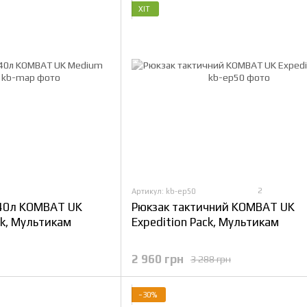
ХІТ
2
Артикул: kb-ep50
 40л KOMBAT UK
Рюкзак тактичний KOMBAT UK
ck, Мультикам
Expedition Pack, Мультикам
2 960 грн
3 288 грн
−30%