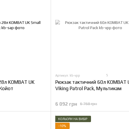
5
Артикул: kb-vpp
 28л KOMBAT UK
Рюкзак тактичний 60л KOMBAT 
 Койот
Viking Patrol Pack, Мультикам
6 092 грн
6 768 грн
КОЛЬОРИ НА ВИБІР
−10%