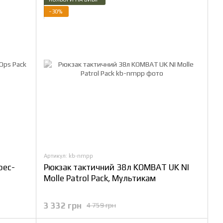
−30%
Артикул: kb-nmpp
pec-
Рюкзак тактичний 38л KOMBAT UK NI
Molle Patrol Pack, Мультикам
3 332 грн
4 759 грн