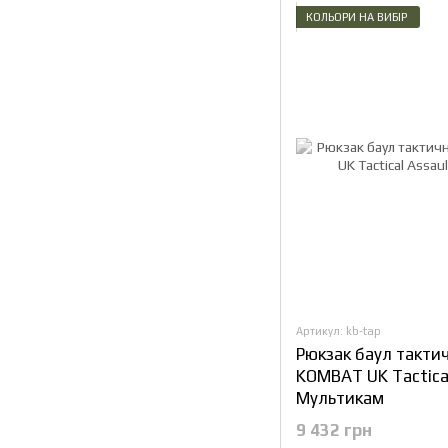
КОЛЬОРИ НА ВИБІР
Артикул: kb-tap
Рюкзак баул такти
KOMBAT UK Tactical
Мультикам
9 432 грн