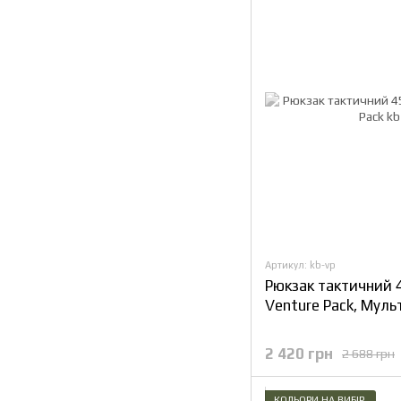
Артикул: kb-vp
Рюкзак тактичний
Venture Pack, Мул
2 420 грн
2 688 грн
КОЛЬОРИ НА ВИБІР