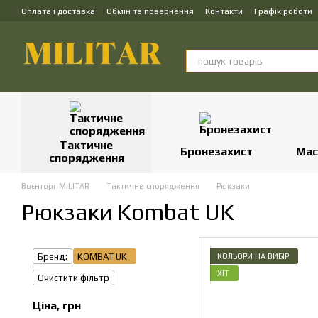
Перейти до основного контенту
Оплата і доставка
Обмін та повернення
Контакти
Графік роботи
Тактичне
Бронезахист
Мас
спорядження
Воєнторг MILITAR
Тактичне спорядження
Рюкзаки
Рюкзаки Kombat UK
Бренд:
KOMBAT UK
КОЛЬОРИ НА ВИБІР
ХІТ
Очистити фільтр
Ціна, грн