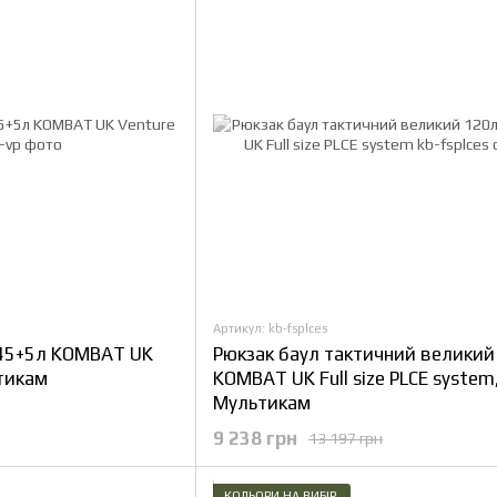
Артикул: kb-fsplces
 45+5л KOMBAT UK
Рюкзак баул тактичний великий
ьтикам
KOMBAT UK Full size PLCE system
Мультикам
9 238 грн
13 197 грн
КОЛЬОРИ НА ВИБІР