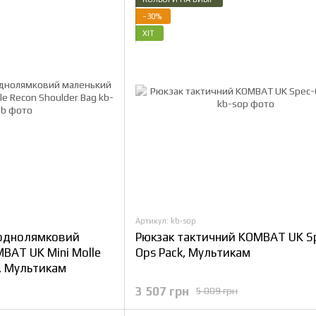
−30%
ХІТ
Артикул: kb-sop
 однолямковий
Рюкзак тактичний KOMBAT UK S
BAT UK Mini Molle
Ops Pack, Мультикам
g, Мультикам
3 507 грн
5 009 грн