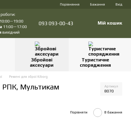
Порівняння
Бажання
Вхід
 роботи:
10:00—19:00
093 093-00-43
Мій кошик
а
11:00—17:00
я
вихідний
Збройові
Туристичне
аксесуари
спорядження
ої
Ремені для зброї Kiborg
, РПК, Мультикам
Артикул
8070
Порівняти
В бажання