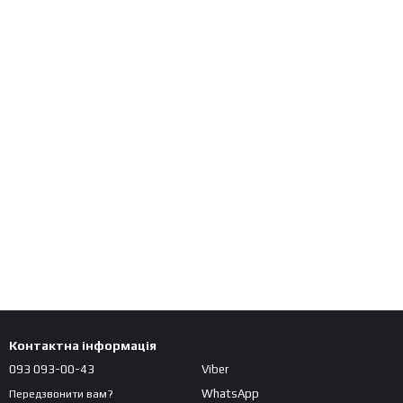
Контактна інформація
093 093-00-43
Viber
WhatsApp
Передзвонити вам?