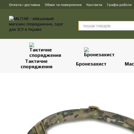
Перейти до основного контенту
Оплата і доставка
Обмін та повернення
Контакти
Графік роботи
Тактичне
Бронезахист
Мас
спорядження