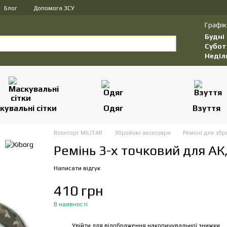
Блог
Допомога ЗСУ
Графік
Будні
Субот
Неділ
кувальні сітки
Одяг
Взуття
Воєнторг MILITAR
Збройові аксесуари
Ремені для збр
Ремінь 3-х точковий для АК
Написати відгук
410 грн
В наявності
Увійти
для відображення накопичувальної знижки
%