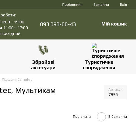
Порівняння
Бажання
Вхід
 роботи:
10:00—19:00
093 093-00-43
Мій кошик
а
11:00—17:00
я
вихідний
Збройові
Туристичне
аксесуари
спорядження
Підсумки Camotec
tec, Мультикам
Артикул
7995
Порівняти
В бажання