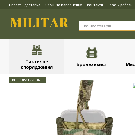
Перейти до основного контенту
Оплата і доставка
Обмін та повернення
Контакти
Графік роботи
Тактичне
Бронезахист
Мас
спорядження
КОЛЬОРИ НА ВИБІР