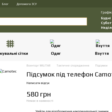
Блог
Допомога ЗСУ
Графік
Будні
Субот
Неділ
кувальні сітки
Одяг
Взуття
Воєнторг MILITAR
Тактичне спорядження
Підсумки
Підсумок під телефон Camo
Написати відгук
580 грн
Немає в наявності
Увійти
для відображення накопичувальної знижки
%