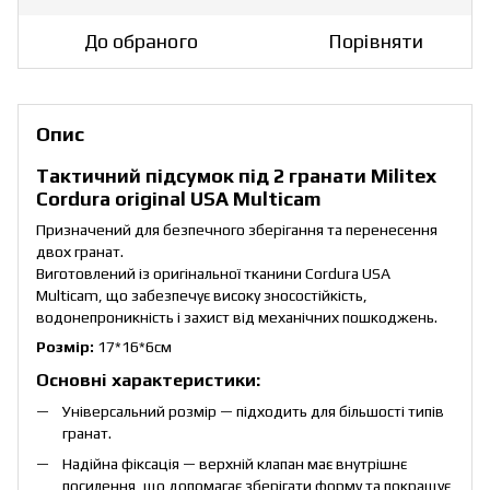
До обраного
Порівняти
Опис
Тактичний підсумок під 2 гранати Militex
Cordura original USA Multicam
Призначений для безпечного зберігання та перенесення
двох гранат.
Виготовлений із оригінальної тканини Cordura USA
Multicam, що забезпечує високу зносостійкість,
водонепроникність і захист від механічних пошкоджень.
Розмір:
17*16*6см
Основні характеристики:
Універсальний розмір — підходить для більшості типів
гранат.
Надійна фіксація — верхній клапан має внутрішнє
посилення, що допомагає зберігати форму та покращує