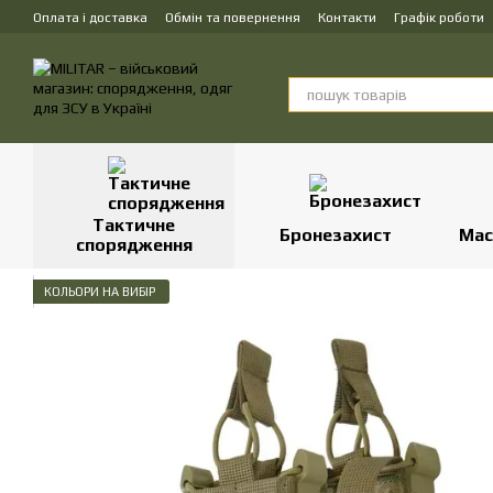
Перейти до основного контенту
Оплата і доставка
Обмін та повернення
Контакти
Графік роботи
Тактичне
Бронезахист
Мас
спорядження
КОЛЬОРИ НА ВИБІР