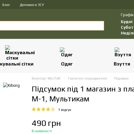
Блог
Допомога ЗСУ
Графік
Будні
Субот
Неділ
кувальні сітки
Одяг
Взуття
Воєнторг MILITAR
Тактичне спорядження
Підсумки
Підсумок під 1 магазин з п
М-1, Мультикам
1 відгук
490 грн
В наявності