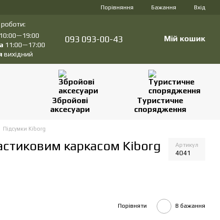
Порівняння
Бажання
Вхід
 роботи:
10:00—19:00
093 093-00-43
Мій кошик
а
11:00—17:00
я
вихідний
Збройові
Туристичне
аксесуари
спорядження
Підсумки Kiborg
ластиковим каркасом Kiborg
Артикул
4041
Порівняти
В бажання