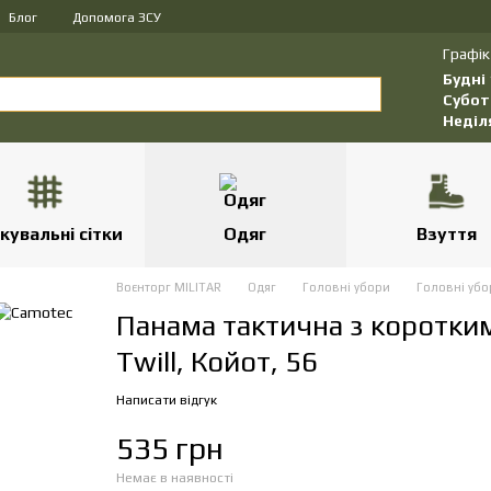
Блог
Допомога ЗСУ
Графік
Будні
Субот
Неділ
кувальні сітки
Одяг
Взуття
Воєнторг MILITAR
Одяг
Головні убори
Головні убо
Панама тактична з коротк
Twill, Койот, 56
Написати відгук
535 грн
Немає в наявності