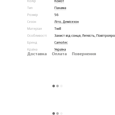
Колір
Койот
Тип
Панама
Розмір
56
Сезон
Літо
,
Демісезон
Матеріал
Twill
Особливості
Захист від сонця, Легкість, Повітропр
Бренд
Camotec
Країна
Україна
Доставка
Оплата
Повернення