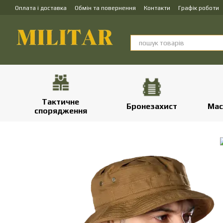
Перейти до основного контенту
Оплата і доставка
Обмін та повернення
Контакти
Графік роботи
Тактичне
Бронезахист
Мас
спорядження