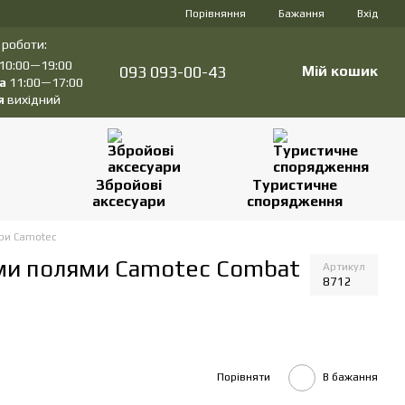
Порівняння
Бажання
Вхід
 роботи:
10:00—19:00
093 093-00-43
Мій кошик
а
11:00—17:00
я
вихідний
Збройові
Туристичне
аксесуари
спорядження
ри Camotec
ими полями Camotec Combat
Артикул
8712
Порівняти
В бажання