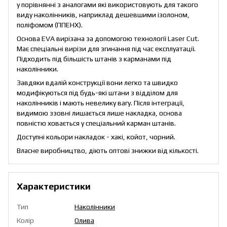
у порівнянні з аналогами які використовують для такого
виду наколінників, наприклад дешевшими ізолоном,
поліфомом (ППЕНХ).
Основа EVA вирізана за допомогою технології Laser Cut.
Має спеціальні вирізи для згинання під час експлуатації.
Підходить під більшість штанів з карманами під
наколінники.
Завдяки вдалій конструкції вони легко та швидко
модифікуються під будь-які штани з відділом для
наколінників і мають невелику вагу. Після інтеграції,
видимою ззовні лишається лише накладка, основа
повністю ховається у спеціальний карман штанів.
Доступні кольори накладок - хакі, койот, чорний.
Власне виробництво, діють оптові знижки від кількості.
Характеристики
Тип
Наколінники
Колір
Олива