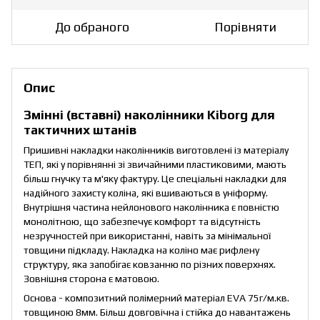
До обраного
Порівняти
Опис
Змінні (вставні) наколінники Kiborg для
тактичних штанів
Пришивні накладки наколінників виготовлені із матеріалу
ТЕП, які у порівнянні зі звичайними пластиковими, мають
більш гнучку та м'яку фактуру. Це спеціальні накладки для
надійного захисту коліна, які вшиваються в уніформу.
Внутрішня частина нейлонового наколінника є повністю
монолітною, що забезпечує комфорт та відсутність
незручностей при використанні, навіть за мінімальної
товщини підкладу. Накладка на коліно має рифлену
структуру, яка запобігає ковзанню по різних поверхнях.
Зовнішня сторона є матовою.
Основа - композитний полімерний матеріал EVA 75г/м.кв.
товщиною 8мм. Більш довговічна і стійка до навантажень