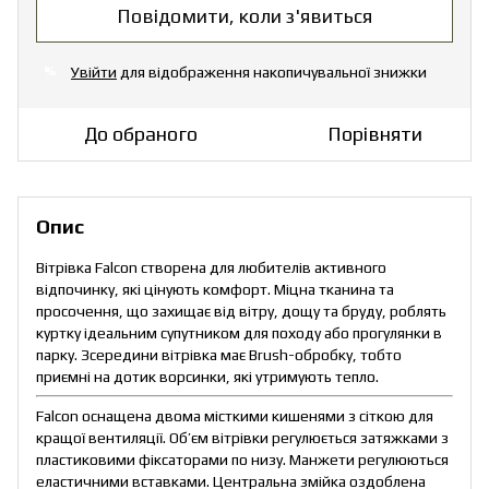
Повідомити, коли з'явиться
Увійти
для відображення накопичувальної знижки
%
До обраного
Порівняти
Опис
Вітрівка Falcon створена для любителів активного
відпочинку, які цінують комфорт. Міцна тканина та
просочення, що захищає від вітру, дощу та бруду, роблять
куртку ідеальним супутником для походу або прогулянки в
парку. Зсередини вітрівка має Brush-обробку, тобто
приємні на дотик ворсинки, які утримують тепло.
Falcon оснащена двома місткими кишенями з сіткою для
кращої вентиляції. Об’єм вітрівки регулюється затяжками з
пластиковими фіксаторами по низу. Манжети регулюються
еластичними вставками. Центральна змійка оздоблена