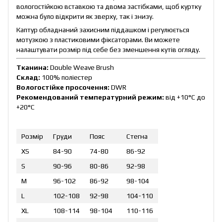
вологостійкою вставкою та двома застібками, щоб куртку
можна було відкрити як зверху, так і знизу.
Каптур обладнаний захисним піддашком і регулюється
мотузкою з пластиковими фіксаторами. Ви можете
налаштувати розмір під себе без зменшення кутів огляду.
Тканина:
Double Weave Brush
Склад:
100% поліестер
Вологостійке просочення:
DWR
Рекомендований температурний режим:
від +10°C до
+20°C
Розмір
Груди
Пояс
Стегна
XS
84-90
74-80
86-92
S
90-96
80-86
92-98
M
96-102
86-92
98-104
L
102-108
92-98
104-110
XL
108-114
98-104
110-116