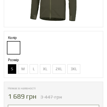
Колір
Розмір
S
M
L
XL
2XL
3XL
Немає в наявності
1 689 грн
3 447 грн