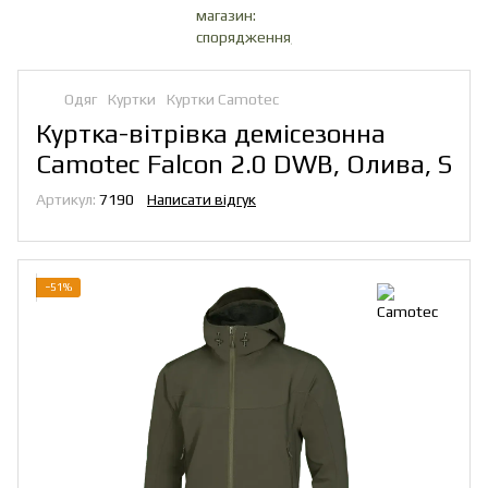
Одяг
Куртки
Куртки Camotec
Куртка-вітрівка демісезонна
Camotec Falcon 2.0 DWB, Олива, S
Артикул:
7190
Написати відгук
−51%