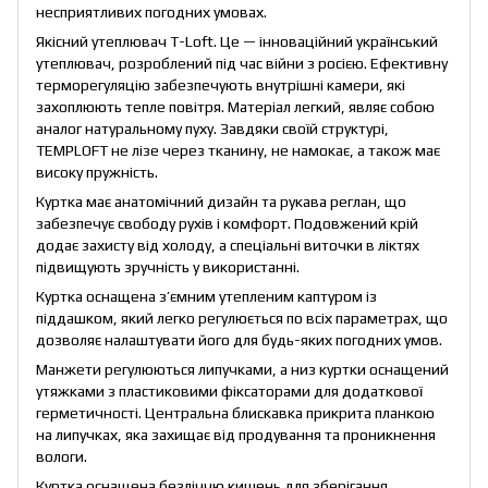
несприятливих погодних умовах.
Якісний утеплювач T-Loft. Це — інноваційний український
утеплювач, розроблений під час війни з росією. Ефективну
терморегуляцію забезпечують внутрішні камери, які
захоплюють тепле повітря. Матеріал легкий, являє собою
аналог натуральному пуху. Завдяки своїй структурі,
TEMPLOFT не лізе через тканину, не намокає, а також має
високу пружність.
Куртка має анатомічний дизайн та рукава реглан, що
забезпечує свободу рухів і комфорт. Подовжений крій
додає захисту від холоду, а спеціальні виточки в ліктях
підвищують зручність у використанні.
Куртка оснащена з’ємним утепленим каптуром із
піддашком, який легко регулюється по всіх параметрах, що
дозволяє налаштувати його для будь-яких погодних умов.
Манжети регулюються липучками, а низ куртки оснащений
утяжками з пластиковими фіксаторами для додаткової
герметичності. Центральна блискавка прикрита планкою
на липучках, яка захищає від продування та проникнення
вологи.
Куртка оснащена безліччю кишень для зберігання