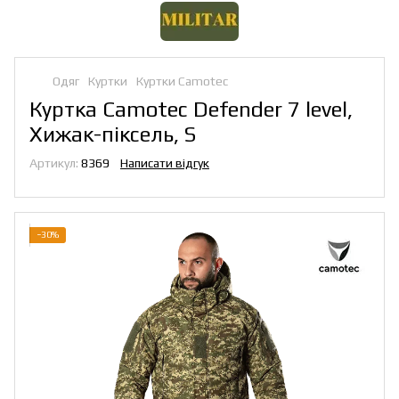
Одяг
Куртки
Куртки Camotec
Куртка Camotec Defender 7 level,
Хижак-піксель, S
Артикул:
8369
Написати відгук
−30%