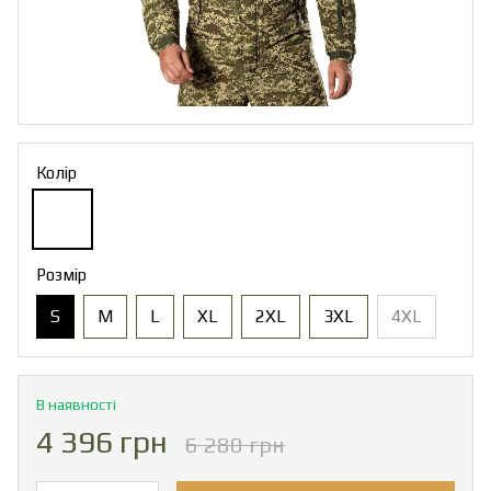
Колір
Розмір
S
M
L
XL
2XL
3XL
4XL
В наявності
4 396 грн
6 280 грн