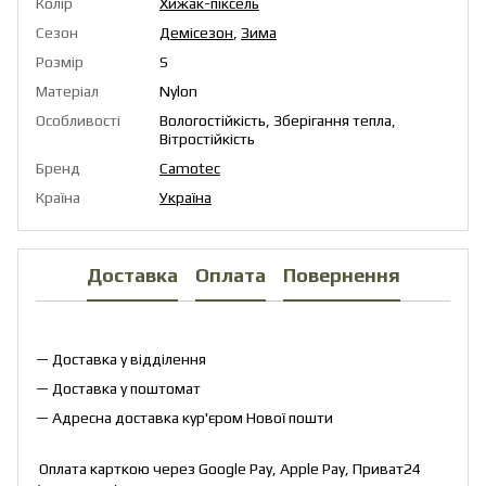
Колір
Хижак-піксель
Сезон
Демісезон
,
Зима
Розмір
S
Матеріал
Nylon
Особливості
Вологостійкість, Зберігання тепла,
Вітростійкість
Бренд
Camotec
Країна
Україна
Доставка
Оплата
Повернення
— Доставка у відділення
— Доставка у поштомат
— Адресна доставка кур'єром Нової пошти
Оплата карткою через Google Pay, Apple Pay, Приват24