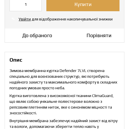
Купити
Увійти
для відображення накопичувальної знижки
%
До обраного
Порівняти
Опис
Зимова мембранна куртка Defender 7LVL створена
спеціально для воєнізованих структур, які потребують
надійного захисту та максимального комфорту в складних
погодних умовах просто неба.
Куртка виготовлена з високоякісної тканини ClimaGuard,
що являє собою унікальне поліестерове волокно з
репсовим плетінням ниток, яке є синонімом міцності та
зносостійкості.
Внутрішня мембрана забезпечує надійний захист від вітру
та вологи, допомагаючи зберегти тепло навіть у