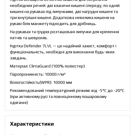
необхідних речей: дві класичні кишені спереду, по одній
кишені на рукавах під липучками, дві нагрудні кишені та
три внутрішні кишені. Додаткова невелика кишеня на
рукаві біля манжету підходить для дрібниць.
На рукавах та грудях розташовані липучки для кріплення
патчів та шевронів.
Куртка Defender 7LVL — це надійний захист, комфорт і
функціональність, необхідні для виконання будь-яких
завдань.
Матеріал: ClimaGuard (100% поліестер)
Паропроникність: 10000 г/м²
Вологостійкість(WPR): 10000 мм
Рекомендований температурний режим: від -5°C до -20°C
(при активному русі та повноцінному пошаровому
одяганні)
Характеристики