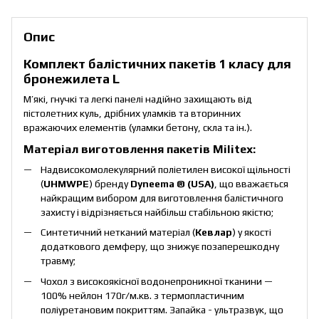
Опис
Комплект балістичних пакетів 1 класу для
бронежилета L
М’які, гнучкі та легкі панелі надійно захищають від
пістолетних куль, дрібних уламків та вторинних
вражаючих елементів (уламки бетону, скла та ін.).
Матеріал виготовлення пакетів Militex:
Надвисокомолекулярний поліетилен високої щільності
(
UHMWPE
) бренду
Dyneema ® (USA)
, що вважається
найкращим вибором для виготовлення балістичного
захисту і відрізняється найбільш стабільною якістю;
Синтетичний нетканий матеріал (
Кевлар
) у якості
додаткового демферу, що знижує позаперешкодну
травму;
Чохол з високоякісної водонепроникної тканини —
100% нейлон 170г/м.кв. з термопластичним
поліуретановим покриттям. Запайка - ультразвук, що