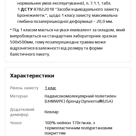
нормальних умов експлуатування), п. 7.1.1, табл.
1
ДСТУ
8782:2018 “Засоби індивідуального захисту.
Бронежилети.”, щодо 1 класу захисту; максимальна
глибина позаперешкодної деформації – 20,0 мм.
* Під 1 класом мається на увазі еквівалент за складом, який
випробовується на стандартних лабораторних зразках
500х500мм, тому позаперешкодна травма може
відрізнятися взалежності від розміру та форми
балістичного пакету.
Характеристики
Рівень захисту
1 клас
Матеріал
Надвисокомолекулярний поліетилен
(UHMWPE) бренду Dyneema®️(USA)
Додатковий
Кевлар
демпфер
Чохол
100% нейлон 170г/м.кв. з
термопластичним поліуретановим
покриттям