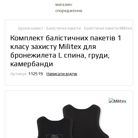
Бронезахист
Балістичні пакети
Балістичні пакети Militex
Комплект балістичних пакетів 1
класу захисту Militex для
бронежилета L спина, груди,
камербанди
Артикул:
112519
Написати відгук