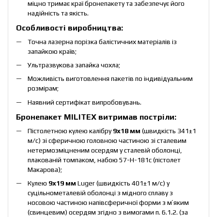
міцно тримає краї бронепакету та забезпечує його
надійність та якість.
Особливості виробництва:
Точна лазерна порізка балістичних матеріалів із
запайкою країв;
Ультразвукова запайка чохла;
Можливість виготовлення пакетів по індивідуальним
розмірам;
Наявний сертифікат випробовувань.
Бронепакет MILITEX витримав постріли:
Пістолетною кулею калібру
9х18 мм
(швидкість 341±1
м/c) зі сферичною головною частиною зі сталевим
нетермозміцненим осердям у сталевій оболонці,
плакованій томпаком, набою 57-Н-181с (пістолет
Макарова);
Кулею
9х19 мм
Luger (швидкість 401±1 м/c) у
суцільнометалевій оболонці з мідного сплаву з
носовою частиною напівсферичної форми з мʼяким
(свинцевим) осердям згідно з вимогами п. 6.1.2. (за