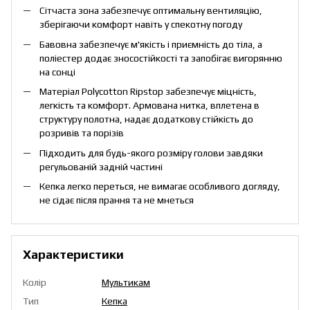
Сітчаста зона забезпечує оптимальну вентиляцію,
зберігаючи комфорт навіть у спекотну погоду
Бавовна забезпечує м'якість і приємність до тіла, а
поліестер додає зносостійкості та запобігає вигорянню
на сонці
Матеріал Polycotton Ripstop забезпечує міцність,
легкість та комфорт. Армована нитка, вплетена в
структуру полотна, надає додаткову стійкість до
розривів та порізів
Підходить для будь-якого розміру голови завдяки
регульованій задній частині
Кепка легко переться, не вимагає особливого догляду,
не сідає після прання та не мнеться
Характеристики
Колір
Мультикам
Тип
Кепка