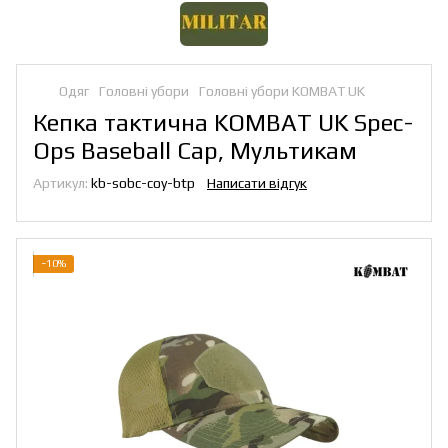
Одяг
Головні убори
Головні убори KOMBAT UK
Кепка тактична KOMBAT UK Spec-
Ops Baseball Cap, Мультикам
Артикул:
kb-sobc-coy-btp
Написати відгук
−10%