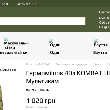
Блог
Допомога ЗСУ
Графік
Будні
Субот
Неділ
кувальні сітки
Одяг
Взуття
Воєнторг MILITAR
Тактичне спорядження
Сумки
С
Гермомішок 40л KOMBAT UK 
Мультикам
Написати відгук
1 020 грн
Немає в наявності