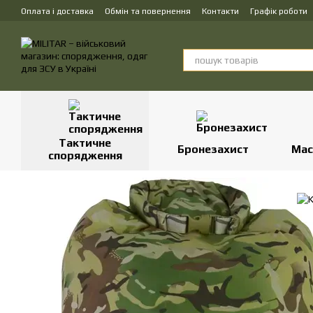
Перейти до основного контенту
Оплата і доставка
Обмін та повернення
Контакти
Графік роботи
Тактичне
Бронезахист
Мас
спорядження