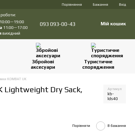
Порівняння
Бажання
Вхід
 роботи:
10:00—19:00
093 093-00-43
Мій кошик
а
11:00—17:00
я
вихідний
Збройові
Туристичне
аксесуари
спорядження
умки KOMBAT UK
Lightweight Dry Sack,
Артикул
kb-
lds40
Порівняти
В бажання