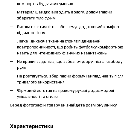
комфорт в будь-яких умовах
Матеріал швидко виводить вологу, допомагаючи
зберігати тіло сухим
Висока еластичність забезпечує додатковий комфорт
під час носіння
Легка і дихаюча тканина сприяє підвищеній
повітропроникності, що робить футболку комфортною
навіть для інтенсивних фізичних навантажень
Не прилипає до тіла, що забезпечує зручність і свободу
рухів
Не розтягується, зберігаючи форму і вигляд навіть після
тривалого використання
Фірмовий логотип на правому рукаві додає моделі
унікальності та стилю
Серед фотографій товару ви знайдете розмірну лінійку.
Характеристики