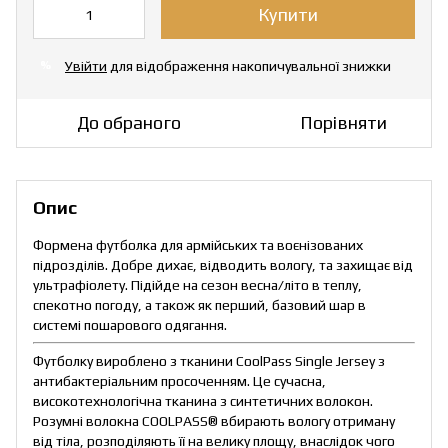
Купити
Увійти
для відображення накопичувальної знижки
%
До обраного
Порівняти
Опис
Формена футболка для армійських та воєнізованих
підрозділів. Добре дихає, відводить вологу, та захищає від
ультрафіолету. Підійде на сезон весна/літо в теплу,
спекотно погоду, а також як перший, базовий шар в
системі пошарового одягання.
Футболку вироблено з тканини CoolPass Single Jersey з
антибактеріальним просоченням. Це сучасна,
високотехнологічна тканина з синтетичних волокон.
Розумні волокна COOLPASS® вбирають вологу отриману
від тіла, розподіляють її на велику площу, внаслідок чого