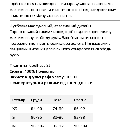
здійснюється найшвидше її випаровування. Тканина має
максимально тонке та еластичне плетіння, завдяки чому
практично не відчувається на тілі.
Футболка має сучасний, атлетичний дизайн.
Спроєктований таким чином, щоб надати користувачу
максимальну свободу рухів. Запобігає натиранню та
подразненню, навіть коли шкіра волога. Під пахвами є
спеціальні виточки для більшого комфорту та свободи
рухів.
Тканина:
CoolPass SJ
Склад:
100% Поліестер
Захист від ультрафіолету:
UPF30
Температурний режим:
від +18°C до +30°C
Розмір
Груди
Пояс
Стегна
XS
84-90
74-80
86-92
S
90-96
80-86
92-98
M
96-102
86-92
98-104