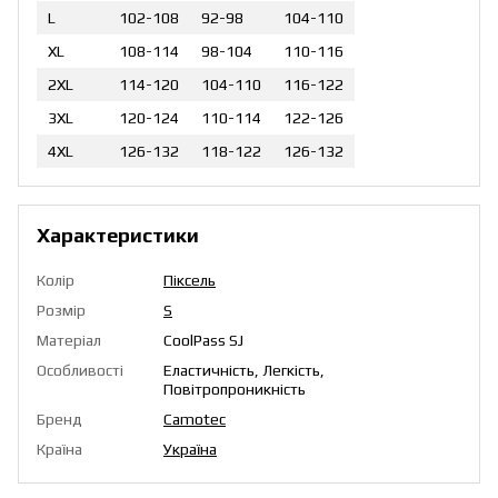
L
102-108
92-98
104-110
XL
108-114
98-104
110-116
2XL
114-120
104-110
116-122
3XL
120-124
110-114
122-126
4XL
126-132
118-122
126-132
Характеристики
Колір
Піксель
Розмір
S
Матеріал
CoolPass SJ
Особливості
Еластичність, Легкість,
Повітропроникність
Бренд
Camotec
Країна
Україна