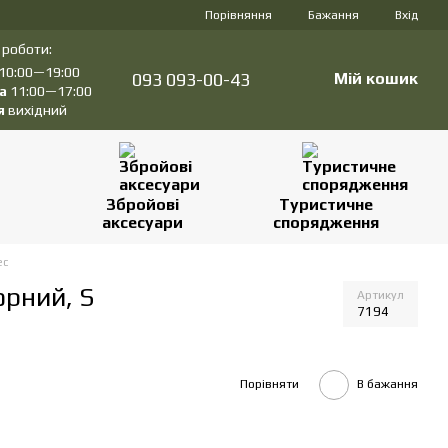
Порівняння
Бажання
Вхід
 роботи:
10:00—19:00
093 093-00-43
Мій кошик
а
11:00—17:00
я
вихідний
Збройові
Туристичне
аксесуари
спорядження
ec
орний, S
Артикул
7194
Порівняти
В бажання