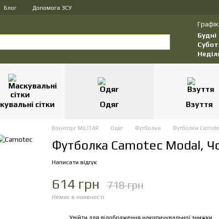
Блог
Допомога ЗСУ
Графік
Будні
Субот
Неділ
кувальні сітки
Одяг
Взуття
Воєнторг MILITAR
Одяг
Футболки
Футболки Camot
Футболка Camotec Modal, Ч
Написати відгук
614 грн
718 грн
Немає в наявності
Увійти
для відображення накопичувальної знижки
%