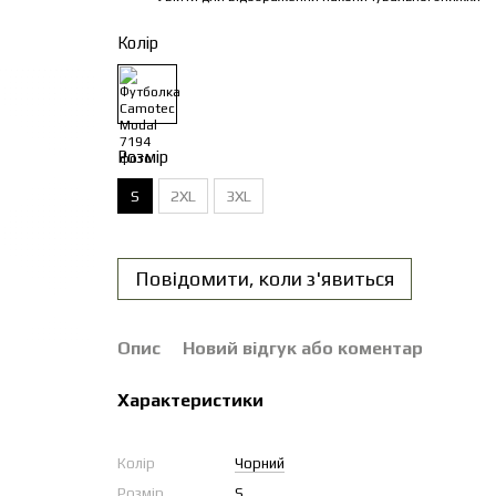
Колір
Розмір
S
2XL
3XL
Повідомити, коли з'явиться
Опис
Новий відгук або коментар
Характеристики
Колір
Чорний
Розмір
S