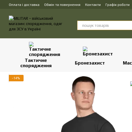
Перейти до основного контенту
Оплата і доставка
Обмін та повернення
Контакти
Графік роботи
Тактичне
Бронезахист
Мас
спорядження
−14%