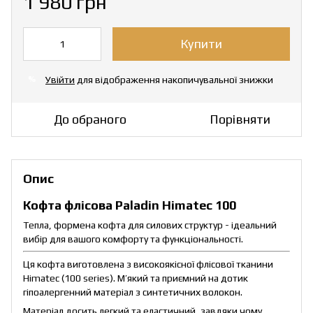
1 980 грн
Купити
Увійти
для відображення накопичувальної знижки
%
До обраного
Порівняти
Опис
Кофта флісова Paladin Himatec 100
Тепла, формена кофта для силових структур - ідеальний
вибір для вашого комфорту та функціональності.
Ця кофта виготовлена з високоякісної флісової тканини
Himatec (100 series). М’який та приємний на дотик
гіпоалергенний матеріал з синтетичних волокон.
Матеріал досить легкий та еластичний, завдяки чому