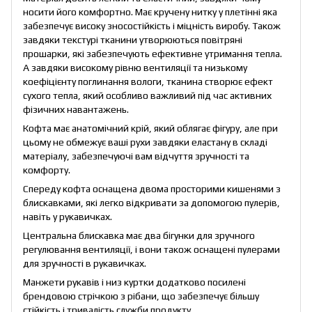
носити його комфортно. Має кручену нитку у плетінні яка
забезпечує високу зносостійкість і міцність виробу. Також
завдяки текстурі тканини утворюються повітряні
прошарки, які забезпечують ефективне утримання тепла.
А завдяки високому рівню вентиляції та низькому
коефіцієнту поглинання вологи, тканина створює ефект
сухого тепла, який особливо важливий під час активних
фізичних навантажень.
Кофта має анатомічний крій, який облягає фігуру, але при
цьому не обмежує ваші рухи завдяки еластану в складі
матеріалу, забезпечуючі вам відчуття зручності та
комфорту.
Спереду кофта оснащена двома просторими кишенями з
блискавками, які легко відкривати за допомогою пулерів,
навіть у рукавичках.
Центральна блискавка має два бігунки для зручного
регулювання вентиляції, і вони також оснащені пулерами
для зручності в рукавичках.
Манжети рукавів і низ куртки додатково посилені
брендовою стрічкою з рібани, що забезпечує більшу
стійкість і тривалість служби продукту.