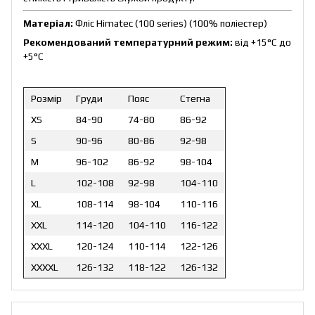
Матеріал:
Фліс Himatec (100 series) (100% поліестер)
Рекомендований температурний режим:
від +15°C до
+5°C
Розмір
Груди
Пояс
Стегна
XS
84-90
74-80
86-92
S
90-96
80-86
92-98
M
96-102
86-92
98-104
L
102-108
92-98
104-110
XL
108-114
98-104
110-116
XXL
114-120
104-110
116-122
XXXL
120-124
110-114
122-126
XXXXL
126-132
118-122
126-132