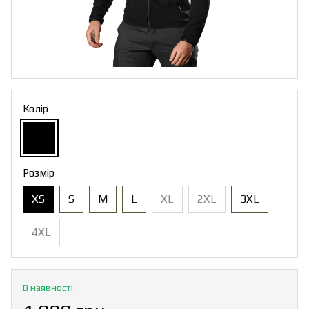
Колір
Розмір
XS
S
M
L
XL
2XL
3XL
4XL
В наявності