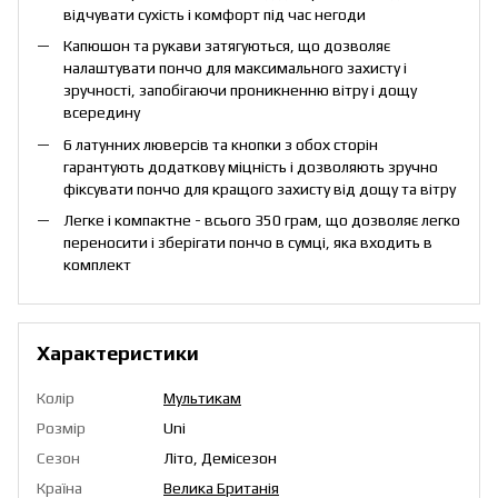
відчувати сухість і комфорт під час негоди
Капюшон та рукави затягуються, що дозволяє
налаштувати пончо для максимального захисту і
зручності, запобігаючи проникненню вітру і дощу
всередину
6 латунних люверсів та кнопки з обох сторін
гарантують додаткову міцність і дозволяють зручно
фіксувати пончо для кращого захисту від дощу та вітру
Легке і компактне - всього 350 грам, що дозволяє легко
переносити і зберігати пончо в сумці, яка входить в
комплект
Характеристики
Колір
Мультикам
Розмір
Uni
Сезон
Літо, Демісезон
Країна
Велика Британія