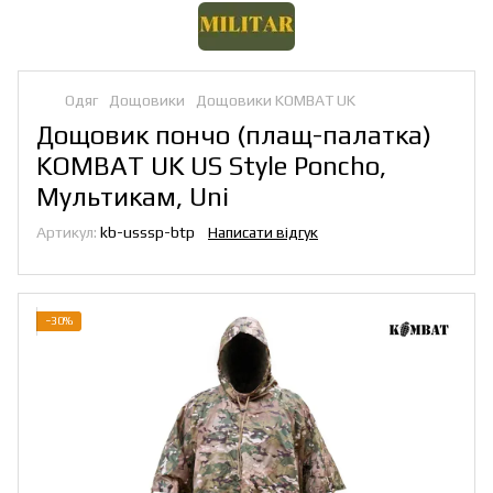
Одяг
Дощовики
Дощовики KOMBAT UK
Дощовик пончо (плащ-палатка)
KOMBAT UK US Style Poncho,
Мультикам, Uni
Артикул:
kb-usssp-btp
Написати відгук
−30%