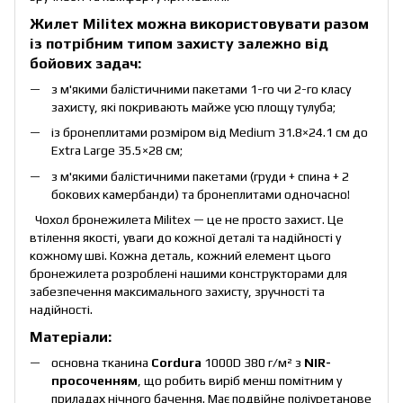
Жилет Militex можна використовувати разом
із потрібним типом захисту залежно від
бойових задач:
з м'якими балістичними пакетами 1-го чи 2-го класу
захисту, які покривають майже усю площу тулуба;
із бронеплитами розміром від Medium 31.8×24.1 см до
Extra Large 35.5×28 см;
з м'якими балістичними пакетами (груди + спина + 2
бокових камербанди) та бронеплитами одночасно!
Чохол бронежилета Militex — це не просто захист. Це
втілення якості, уваги до кожної деталі та надійності у
кожному шві. Кожна деталь, кожний елемент цього
бронежилета розроблені нашими конструкторами для
забезпечення максимального захисту, зручності та
надійності.
Матеріали:
основна тканина
Cordura
1000D 380 г/м² з
NIR-
просоченням
, що робить виріб менш помітним у
приладах нічного бачення. Має подвійне поліуретанове