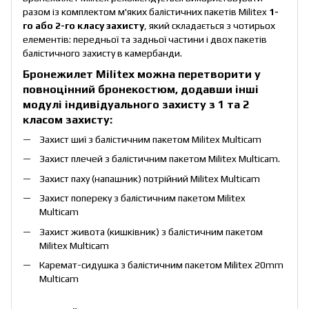
разом із комплектом м'яких балістичних пакетів Militex
1-
го або 2-го класу захисту
, який складається з чотирьох
елементів: передньої та задньої частини і двох пакетів
балістичного захисту в камербанди.
Бронежилет Militex можна перетворити у
повноцінний бронекостюм, додавши інші
модулі індивідуального захисту з 1 та 2
класом захисту:
Захист шиї з балістичним пакетом Militex Multicam
Захист плечей з балістичним пакетом Militex Multicam.
Захист паху (напашник) потрійний Militex Multicam
Захист попереку з балістичним пакетом Militex
Multicam
Захист живота (кишківник) з балістичним пакетом
Militex Multicam
Каремат-сидушка з балістичним пакетом Militex 20mm
Multicam