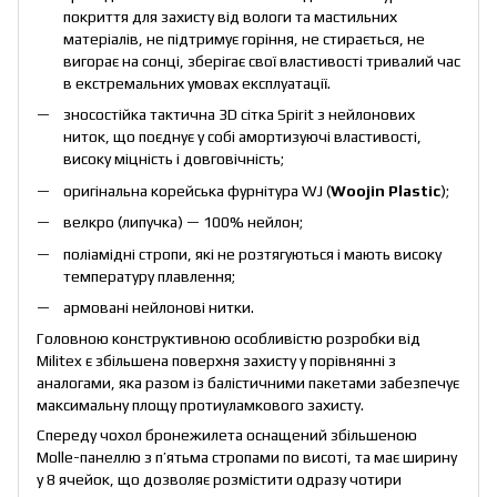
покриття для захисту від вологи та мастильних
матеріалів, не підтримує горіння, не стирається, не
вигорає на сонці, зберігає свої властивості тривалий час
в екстремальних умовах експлуатації.
зносостійка тактична 3D сітка Spirit з нейлонових
ниток, що поєднує у собі амортизуючі властивості,
високу міцність і довговічність;
оригінальна корейська фурнітура WJ (
Woojin Plastic
);
велкро (липучка) — 100% нейлон;
поліамідні стропи, які не розтягуються і мають високу
температуру плавлення;
армовані нейлонові нитки.
Головною конструктивною особливістю розробки від
Мilitex є збільшена поверхня захисту у порівнянні з
аналогами, яка разом із балістичними пакетами забезпечує
максимальну площу протиуламкового захисту.
Спереду чохол бронежилета оснащений збільшеною
Molle-панеллю з п’ятьма стропами по висоті, та має ширину
у 8 ячейок, що дозволяє розмістити одразу чотири