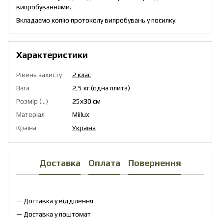
випробуваннями.
Вкладаємо копію протоколу випробувань у посилку.
Характеристики
Рівень захисту
2 клас
Вага
2,5 кг (одна плита)
Розмір (...)
25х30 см
Матеріал
Miilux
Країна
Україна
Доставка
Оплата
Повернення
— Доставка у відділення
— Доставка у поштомат