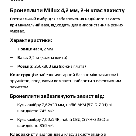
Бронеплити Miilux 4,2 мм, 2-й клас захисту
Оптимальний вибір для забезпечення надійного захисту
при мінімальній вазі, підходять для використання в різних
умовах.
Характеристики:
Товщина:
4,2 мм
Вага:
2,5 кг (кожна плита)
Розмір:
250x300 мм (кожна плита)
Конструкція:
забезпечує гарний баланс між захистом і
зручністю, поєднуючи компактні габарити з ефективним
захистом.
Бронеплити забезпечують захист від:
Куль калібру 7,62x39 мм, набій АКМ (57-Б-231) зі
швидкістю 745 м/с
Куль калібру 7,62x54R, набій СВД (57-Н-323С) зі
швидкістю 850 м/с
Клас захисту
: відповідає 2 класу захисту згідно з