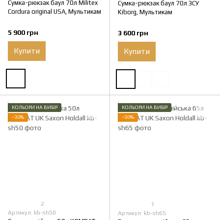
Сумка-рюкзак баул 70л Militex
Сумка-рюкзак баул 70л ЗСУ
Cordura original USA, Мультикам
Kiborg, Мультикам
5 900 грн
3 600 грн
Купити
Купити
КОЛЬОРИ НА ВИБІР
КОЛЬОРИ НА ВИБІР
−30%
−30%
2
1
Артикул: kb-sh50
Артикул: kb-sh65