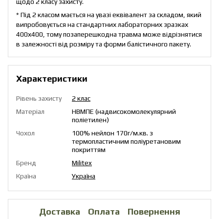
щодо 2 класу захисту.
* Під 2 класом мається на увазі еквівалент за складом, який
випробовується на стандартних лабораторних зразках
400х400, тому позаперешкодна травма може відрізнятися
в залежності від розміру та форми балістичного пакету.
Характеристики
Рівень захисту
2 клас
Матеріал
НВМПЕ (надвисокомолекулярний
поліетилен)
Чохол
100% нейлон 170г/м.кв. з
термопластичним поліуретановим
покриттям
Бренд
Militex
Країна
Україна
Доставка
Оплата
Повернення