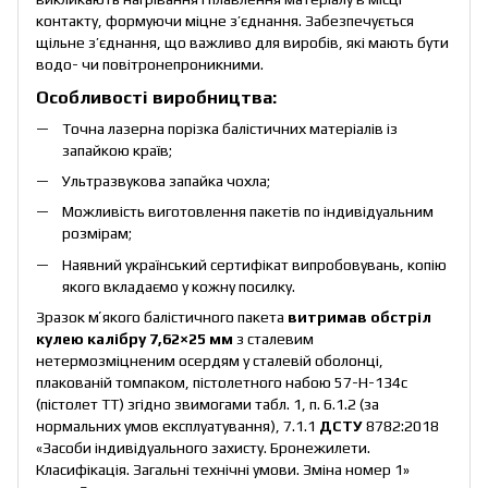
контакту, формуючи міцне з’єднання. Забезпечується
щільне з’єднання, що важливо для виробів, які мають бути
водо- чи повітронепроникними.
Особливості виробництва:
Точна лазерна порізка балістичних матеріалів із
запайкою країв;
Ультразвукова запайка чохла;
Можливість виготовлення пакетів по індивідуальним
розмірам;
Наявний український сертифікат випробовувань, копію
якого вкладаємо у кожну посилку.
Зразок мʼякого балістичного пакета
витримав обстріл
кулею калібру 7,62×25 мм
з сталевим
нетермозміцненим осердям у сталевій оболонці,
плакованій томпаком, пістолетного набою 57-Н-134с
(пістолет ТТ) згідно звимогами табл. 1, п. 6.1.2 (за
нормальних умов експлуатування), 7.1.1
ДСТУ
8782:2018
«Засоби індивідуального захисту. Бронежилети.
Класифікація. Загальні технічні умови. Зміна номер 1»