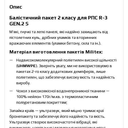
Опис
Балістичний пакет 2 класу для РПС R-3
GEN.2 S
М’які, гнучкі та легкі панелі, які надійно захищають від
пістолетних куль, дрібних уламків та вторинних
вражаючих елементів (уламки бетону, скла та ін.).
Матеріал виготовлення пакетів Militex:
Надвисокомолекулярний поліетилен високої щільності
(
UHMWPE
). Зверніть увагу, ми не використовуємо в
пакетах 2-го класу додаткових демпферів, лише
поліетилен, що забезпечує високу якість та надійність
виробу.
Чохол з високоякісної водонепроникної тканини —
100% нейлон 170г/м.кв. з термопластичним
поліуретановим покриттям;
Запайка країв — ультразвук, який міцно тримає краї
бронепакету та забезпечує його надійність та якість.
Ультразвук створює високочастотні вібрації, які
викликають нагрівання і плавлення матеріалу в місці