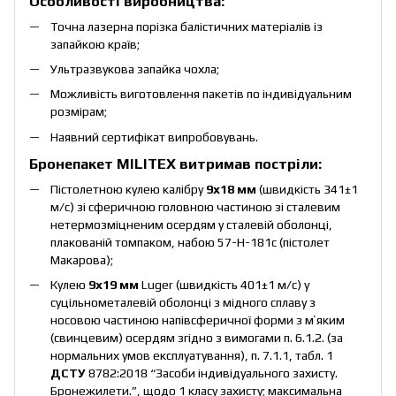
Особливості виробництва:
Точна лазерна порізка балістичних матеріалів із
запайкою країв;
Ультразвукова запайка чохла;
Можливість виготовлення пакетів по індивідуальним
розмірам;
Наявний сертифікат випробовувань.
Бронепакет MILITEX витримав постріли:
Пістолетною кулею калібру
9х18 мм
(швидкість 341±1
м/c) зі сферичною головною частиною зі сталевим
нетермозміцненим осердям у сталевій оболонці,
плакованій томпаком, набою 57-Н-181с (пістолет
Макарова);
Кулею
9х19 мм
Luger (швидкість 401±1 м/c) у
суцільнометалевій оболонці з мідного сплаву з
носовою частиною напівсферичної форми з мʼяким
(свинцевим) осердям згідно з вимогами п. 6.1.2. (за
нормальних умов експлуатування), п. 7.1.1, табл. 1
ДСТУ
8782:2018 “Засоби індивідуального захисту.
Бронежилети.”, щодо 1 класу захисту; максимальна