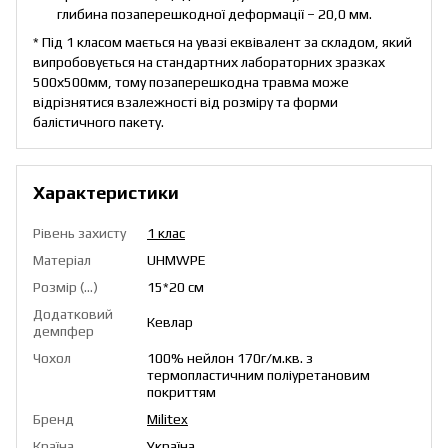
глибина позаперешкодної деформації – 20,0 мм.
* Під 1 класом мається на увазі еквівалент за складом, який
випробовується на стандартних лабораторних зразках
500х500мм, тому позаперешкодна травма може
відрізнятися взалежності від розміру та форми
балістичного пакету.
Характеристики
Рівень захисту
1 клас
Матеріал
UHMWPE
Розмір (...)
15*20 см
Додатковий
Кевлар
демпфер
Чохол
100% нейлон 170г/м.кв. з
термопластичним поліуретановим
покриттям
Бренд
Militex
Країна
Україна