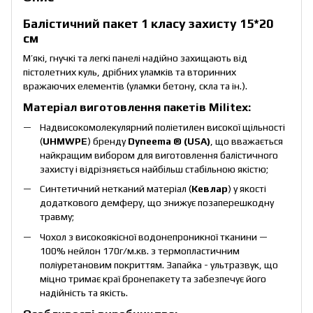
Балістичний пакет 1 класу захисту 15*20
см
М’які, гнучкі та легкі панелі надійно захищають від
пістолетних куль, дрібних уламків та вторинних
вражаючих елементів (уламки бетону, скла та ін.).
Матеріал виготовлення пакетів Militex:
Надвисокомолекулярний поліетилен високої щільності
(
UHMWPE
) бренду
Dyneema ® (USA)
, що вважається
найкращим вибором для виготовлення балістичного
захисту і відрізняється найбільш стабільною якістю;
Синтетичний нетканий матеріал (
Кевлар
) у якості
додаткового демферу, що знижує позаперешкодну
травму;
Чохол з високоякісної водонепроникної тканини —
100% нейлон 170г/м.кв. з термопластичним
поліуретановим покриттям. Запайка - ультразвук, що
міцно тримає краї бронепакету та забезпечує його
надійність та якість.