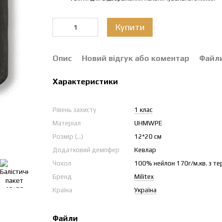
Купити
Опис
Новий відгук або коментар
Файл
Характеристики
Рівень захисту
1 клас
Матеріал
UHMWPE
Розмір (...)
12*20 см
Додатковий демпфер
Кевлар
Чохол
100% нейлон 170г/м.кв. з т
Бренд
Militex
Країна
Україна
Файли