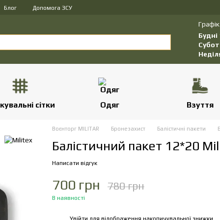
Блог
Допомога ЗСУ
Графік
Будні
Субот
Неділ
кувальні сітки
Одяг
Взуття
Воєнторг MILITAR
Бронезахист
Балістичні пакети
Балістичний пакет 12*20 Mil
Написати відгук
700 грн
780 грн
В наявності
Увійти
для відображення накопичувальної знижки
%