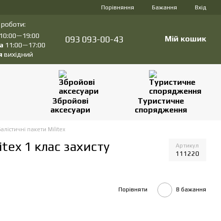
Порівняння
Бажання
Вхід
 роботи:
10:00—19:00
093 093-00-43
Мій кошик
а
11:00—17:00
я
вихідний
Збройові
Туристичне
аксесуари
спорядження
Балістичні пакети Militex
itex 1 клас захисту
Артикул
111220
Порівняти
В бажання