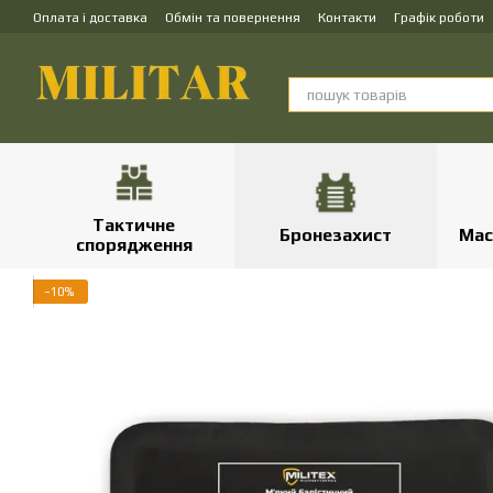
Перейти до основного контенту
Оплата і доставка
Обмін та повернення
Контакти
Графік роботи
Тактичне
Бронезахист
Мас
спорядження
−10%