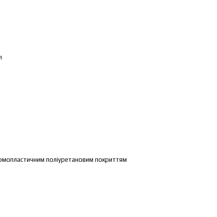
и
ермопластичним поліуретановим покриттям