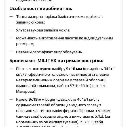
Особливості виробництва:
Точна лазерна порізка балістичних матеріалів із
запайкою країв;
Ультразвукова запайка чохла;
Можливість виготовлення пакетів по індивідуальним
розмірам;
Наявний сертифікат випробовувань.
Бронепакет MILITEX витримав постріли:
Пістолетною кулею калібру
9х18 мм
(швидкість 341±1
м/c) зі сферичною головною частиною зі сталевим
нетермозміцненим осердям у сталевій оболонці,
плакованій томпаком, набою 57-Н-181с (пістолет
Макарова);
Кулею
9х19 мм
Luger (швидкість 401±1 м/c) у
суцільнометалевій оболонці з мідного сплаву з
носовою частиною напівсферичної форми з мʼяким
(свинцевим) осердям згідно з вимогами п. 6.1.2. (за
нормальних умов експлуатування), п. 7.1.1, табл.