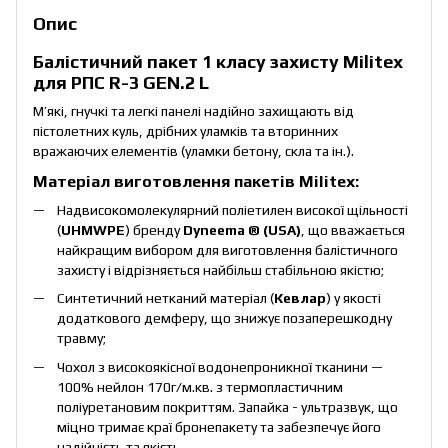
Опис
Балістичний пакет 1 класу захисту Militex
для РПС R-3 GEN.2 L
М’які, гнучкі та легкі панелі надійно захищають від
пістолетних куль, дрібних уламків та вторинних
вражаючих елементів (уламки бетону, скла та ін.).
Матеріал виготовлення пакетів Militex:
Надвисокомолекулярний поліетилен високої щільності
(
UHMWPE
) бренду
Dyneema ® (USA)
, що вважається
найкращим вибором для виготовлення балістичного
захисту і відрізняється найбільш стабільною якістю;
Синтетичний нетканий матеріал (
Кевлар
) у якості
додаткового демферу, що знижує позаперешкодну
травму;
Чохол з високоякісної водонепроникної тканини —
100% нейлон 170г/м.кв. з термопластичним
поліуретановим покриттям. Запайка - ультразвук, що
міцно тримає краї бронепакету та забезпечує його
надійність та якість.