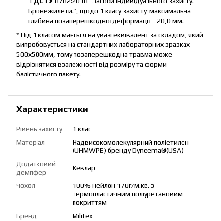
1
ДСТУ
8782:2018 “Засоби індивідуального захисту.
Бронежилети.”, щодо 1 класу захисту; максимальна
глибина позаперешкодної деформації – 20,0 мм.
* Під 1 класом мається на увазі еквівалент за складом, який
випробовується на стандартних лабораторних зразках
500х500мм, тому позаперешкодна травма може
відрізнятися взалежності від розміру та форми
балістичного пакету.
Характеристики
Рівень захисту
1 клас
Матеріал
Надвисокомолекулярний поліетилен
(UHMWPE) бренду Dyneema®️(USA)
Додатковий
Кевлар
демпфер
Чохол
100% нейлон 170г/м.кв. з
термопластичним поліуретановим
покриттям
Бренд
Militex