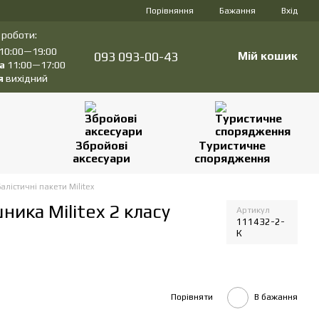
Порівняння
Бажання
Вхід
 роботи:
10:00—19:00
093 093-00-43
Мій кошик
а
11:00—17:00
я
вихідний
Збройові
Туристичне
аксесуари
спорядження
Балістичні пакети Militex
ника Militex 2 класу
Артикул
111432-2-
К
Порівняти
В бажання