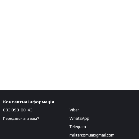
Контактна інформація
093 093-00-43
Viber
WhatsApp
Передзвонити вам?
Telegram
militarcomua@gmail.com