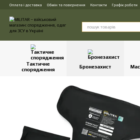
Перейти до основного контенту
Оплата і доставка
Обмін та повернення
Контакти
Графік роботи
Тактичне
Бронезахист
Мас
спорядження