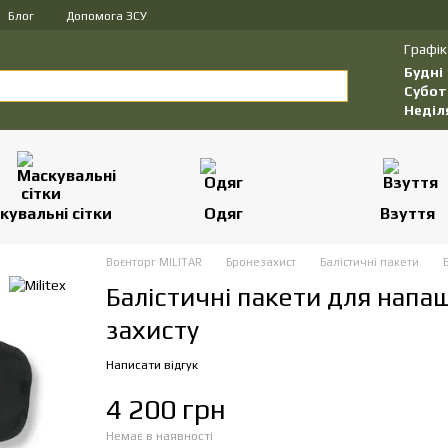
Блог
Допомога ЗСУ
Графік
Будні
Субот
Неділ
кувальні сітки
Одяг
Взуття
Воєнторг MILITAR
Бронезахист
Балістичні пакети
Балістичні пакети для напаш
захисту
Написати відгук
4 200 грн
Немає в наявності