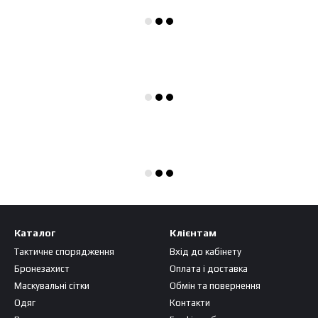
Каталог
Клієнтам
Тактичне спорядження
Вхід до кабінету
Бронезахист
Оплата і доставка
Маскувальні сітки
Обмін та повернення
Одяг
Контакти