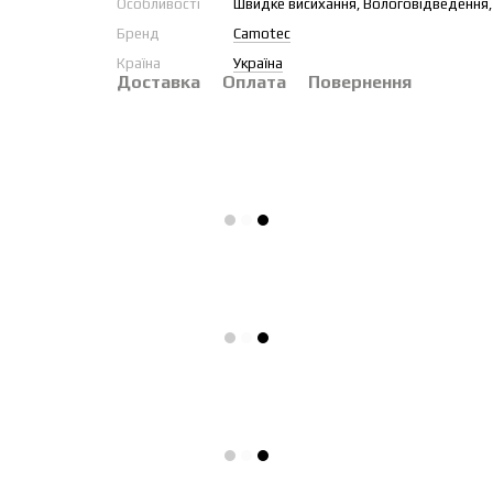
Особливості
Швидке висихання, Вологовідведення, З
Бренд
Camotec
Країна
Україна
Доставка
Оплата
Повернення