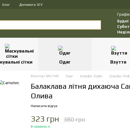
Блог
Допомога ЗСУ
Графік
Будні
Субот
Неділ
кувальні сітки
Одяг
Взуття
Воєнторг MILITAR
Одяг
Шарфи, бафи
Шарфи, баф
Балаклава літня дихаюча Ca
Олива
Написати відгук
323 грн
380 грн
В наявності