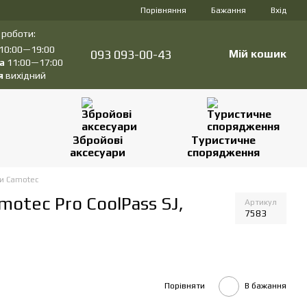
Порівняння
Бажання
Вхід
 роботи:
10:00—19:00
093 093-00-43
Мій кошик
а
11:00—17:00
я
вихідний
Збройові
Туристичне
аксесуари
спорядження
и Camotec
motec Pro CoolPass SJ,
Артикул
7583
Порівняти
В бажання