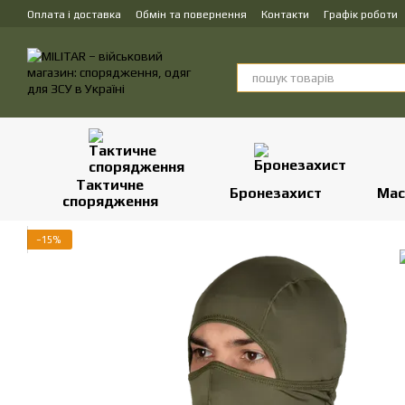
Перейти до основного контенту
Оплата і доставка
Обмін та повернення
Контакти
Графік роботи
Тактичне
Бронезахист
Мас
спорядження
−15%