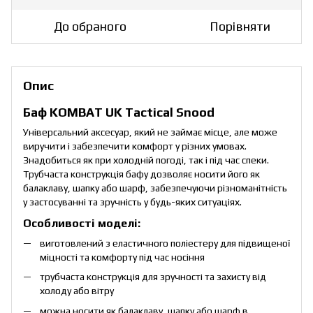
До обраного
Порівняти
Опис
Баф KOMBAT UK Tactical Snood
Універсальний аксесуар, який не займає місце, але може
виручити і забезпечити комфорт у різних умовах.
Знадобиться як при холодній погоді, так і під час спеки.
Трубчаста конструкція бафу дозволяє носити його як
балаклаву, шапку або шарф, забезпечуючи різноманітність
у застосуванні та зручність у будь-яких ситуаціях.
Особливості моделі:
виготовлений з еластичного поліестеру для підвищеної
міцності та комфорту під час носіння
трубчаста конструкція для зручності та захисту від
холоду або вітру
можна носити як балаклаву, шапку або шарф в