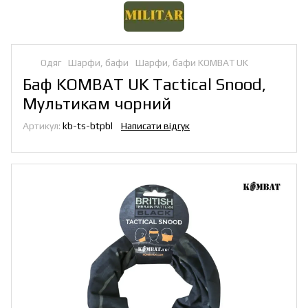
Одяг
Шарфи, бафи
Шарфи, бафи KOMBAT UK
Баф KOMBAT UK Tactical Snood,
Мультикам чорний
Артикул:
kb-ts-btpbl
Написати відгук