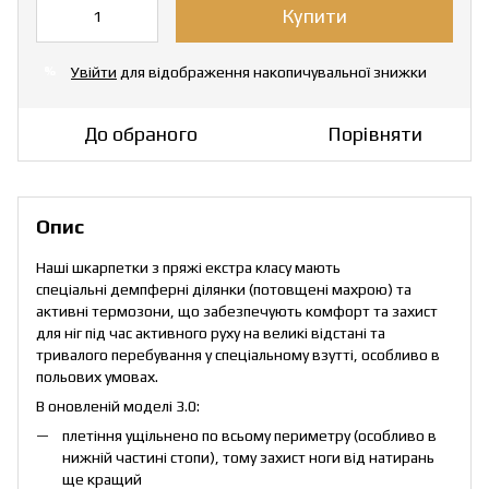
Купити
Увійти
для відображення накопичувальної знижки
%
До обраного
Порівняти
Опис
Наші шкарпетки з пряжі екстра класу мають
спеціальні демпферні ділянки (потовщені махрою) та
активні термозони, що забезпечують комфорт та захист
для ніг під час активного руху на великі відстані та
тривалого перебування у спеціальному взутті, особливо в
польових умовах.
В оновленій моделі 3.0:
плетіння ущільнено по всьому периметру (особливо в
нижній частині стопи), тому захист ноги від натирань
ще кращий