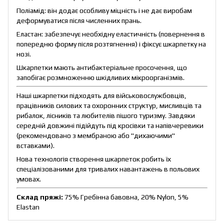
Поліамід: він додає особливу міцність і не дає виробам
деформуватися після численних прань.
Еластан: забезпечує необхідну еластичність (повернення в
попередню форму після розтягнення) і фіксує шкарпетку на
нозі.
Шкарпетки мають антибактеріальне просочення, що
запобігає розмноженню шкідливих мікроорганізмів.
Наші шкарпетки підходять для військовослужбовців,
працівників силових та охоронних структур, мисливців та
рибалок, лісників та любителів пішого туризму. Завдяки
середній довжині підійдуть під кросівки та напівчеревики
(рекомендовано з мембраною або "дихаючими"
вставками).
Нова технологія створення шкарпеток робить їх
спеціалізованими для тривалих навантажень в польових
умовах.
Склад пряжі:
75% Гребінна бавовна, 20% Nylon, 5%
Elastan