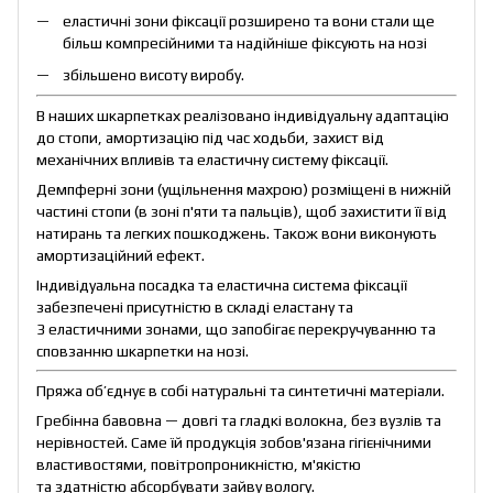
еластичні зони фіксації розширено та вони стали ще
більш компресійними та надійніше фіксують на нозі
збільшено висоту виробу.
В наших шкарпетках реалізовано індивідуальну адаптацію
до стопи, амортизацію під час ходьби, захист від
механічних впливів та еластичну систему фіксації.
Демпферні зони (ущільнення махрою) розміщені в нижній
частині стопи (в зоні п'яти та пальців), щоб захистити її від
натирань та легких пошкоджень. Також вони виконують
амортизаційний ефект.
Індивідуальна посадка та еластична система фіксації
забезпечені присутністю в складі еластану та
3 еластичними зонами, що запобігає перекручуванню та
сповзанню шкарпетки на нозі.
Пряжа об’єднує в собі натуральні та синтетичні матеріали.
Гребінна бавовна — довгі та гладкі волокна, без вузлів та
нерівностей. Саме їй продукція зобов'язана гігієнічними
властивостями, повітропроникністю, м'якістю
та здатністю абсорбувати зайву вологу.