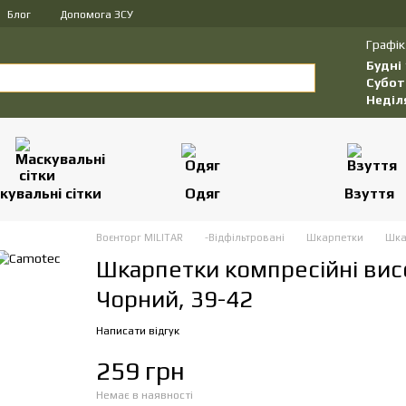
Блог
Допомога ЗСУ
Графік
Будні
Субот
Неділ
кувальні сітки
Одяг
Взуття
Воєнторг MILITAR
-Відфільтровані
Шкарпетки
Шка
Шкарпетки компресійні висо
Чорний, 39-42
Написати відгук
259 грн
Немає в наявності