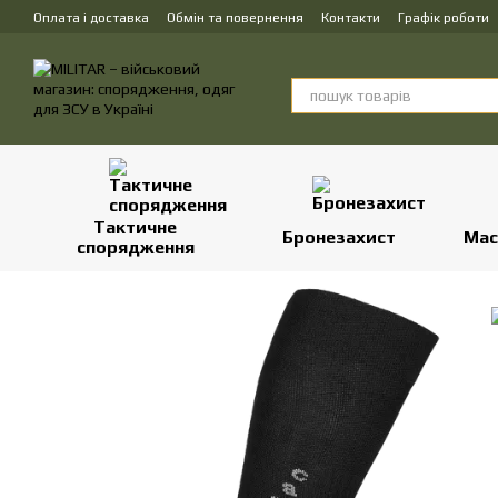
Перейти до основного контенту
Оплата і доставка
Обмін та повернення
Контакти
Графік роботи
Тактичне
Бронезахист
Мас
спорядження