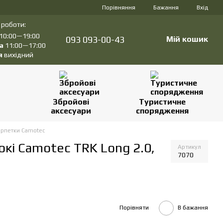
Порівняння
Бажання
Вхід
 роботи:
10:00—19:00
093 093-00-43
Мій кошик
а
11:00—17:00
я
вихідний
Збройові
Туристичне
аксесуари
спорядження
рпетки Camotec
кі Camotec TRK Long 2.0,
Артикул
7070
Порівняти
В бажання