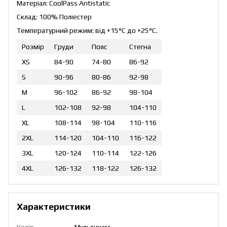
Матеріал: CoolPass Antistatic
Склад: 100% Поліестер
Температурний режим: від +15°C до +25°C.
Розмір
Груди
Пояс
Стегна
XS
84-90
74-80
86-92
S
90-96
80-86
92-98
M
96-102
86-92
98-104
L
102-108
92-98
104-110
XL
108-114
98-104
110-116
2XL
114-120
104-110
116-122
3XL
120-124
110-114
122-126
4XL
126-132
118-122
126-132
Характеристики
Колір
Мультикам