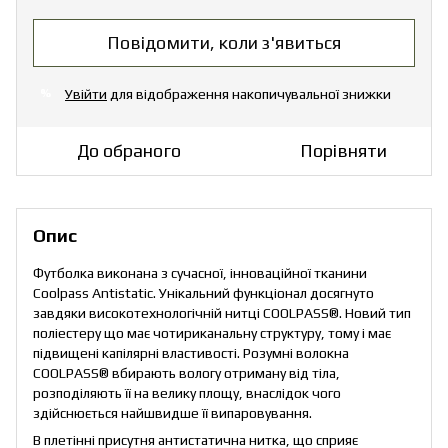
Повідомити, коли з'явиться
Увійти
для відображення накопичувальної знижки
%
До обраного
Порівняти
Опис
Футболка виконана з сучасної, інноваційної тканини
Coolpass Antistatic. Унікальний функціонал досягнуто
завдяки високотехнологічній нитці COOLPASS®. Новий тип
поліестеру що має чотириканальну структуру, тому і має
підвищені капілярні властивості. Розумні волокна
COOLPASS® вбирають вологу отриману від тіла,
розподіляють її на велику площу, внаслідок чого
здійснюється найшвидше її випаровування.
В плетінні присутня антистатична нитка, що сприяє