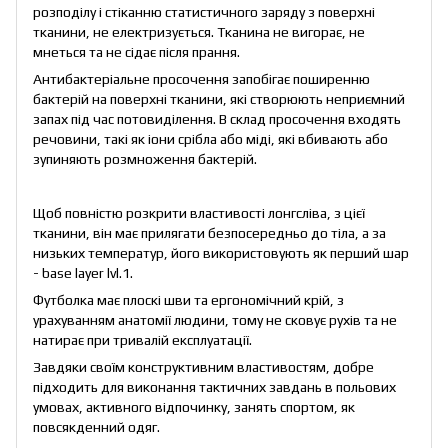
розподілу і стіканню статистичного заряду з поверхні
тканини, не електризується. Тканина не вигорає, не
мнеться та не сідає після прання.
Антибактеріальне просочення запобігає поширенню
бактерій на поверхні тканини, які створюють неприємний
запах під час потовиділення. В склад просочення входять
речовини, такі як іони срібла або міді, які вбивають або
зупиняють розмноження бактерій.
Щоб повністю розкрити властивості лонгсліва, з цієї
тканини, він має прилягати безпосередньо до тіла, а за
низьких температур, його використовують як перший шар
- base layer lvl.1.
Футболка має плоскі шви та ергономічний крій, з
урахуванням анатомії людини, тому не сковує рухів та не
натирає при тривалій експлуатації.
Завдяки своїм конструктивним властивостям, добре
підходить для виконання тактичних завдань в польових
умовах, активного відпочинку, занять спортом, як
повсякденний одяг.