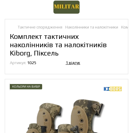
Тактичне спорядження
Наколінники та налокітники
Компл
Комплект тактичних
наколінників та налокітників
Kiborg, Піксель
Артикул:
1025
1 відгук
КОЛЬОРИ НА ВИБІР