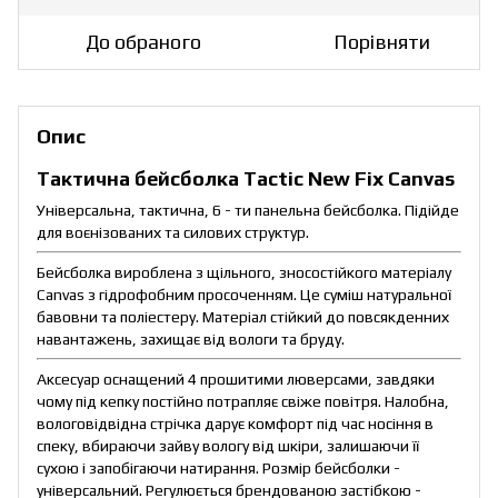
До обраного
Порівняти
Опис
Тактична бейсболка Tactic New Fix Canvas
Універсальна, тактична, 6 - ти панельна бейсболка. Підійде
для воєнізованих та силових структур.
Бейсболка вироблена з щільного, зносостійкого матеріалу
Canvas з гідрофобним просоченням. Це суміш натуральної
бавовни та поліестеру. Матеріал стійкий до повсякденних
навантажень, захищає від вологи та бруду.
Аксесуар оснащений 4 прошитими люверсами, завдяки
чому під кепку постійно потрапляє свіже повітря. Налобна,
вологовідвідна стрічка дарує комфорт під час носіння в
спеку, вбираючи зайву вологу від шкіри, залишаючи її
сухою і запобігаючи натирання. Розмір бейсболки -
універсальний. Регулюється брендованою застібкою -