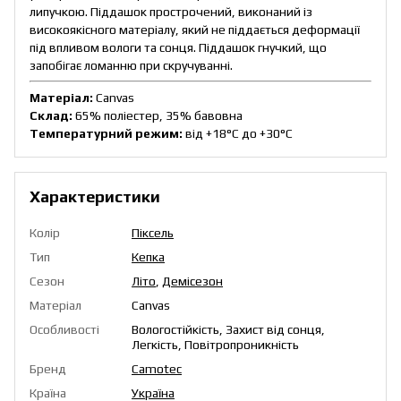
липучкою. Піддашок прострочений, виконаний із
високоякісного матеріалу, який не піддається деформації
під впливом вологи та сонця. Піддашок гнучкий, що
запобігає ломанню при скручуванні.
Матеріал:
Canvas
Склад:
65% поліестер, 35% бавовна
Температурний режим:
від +18°C до +30°C
Характеристики
Колір
Піксель
Тип
Кепка
Сезон
Літо
,
Демісезон
Матеріал
Canvas
Особливості
Вологостійкість, Захист від сонця,
Легкість, Повітропроникність
Бренд
Camotec
Країна
Україна