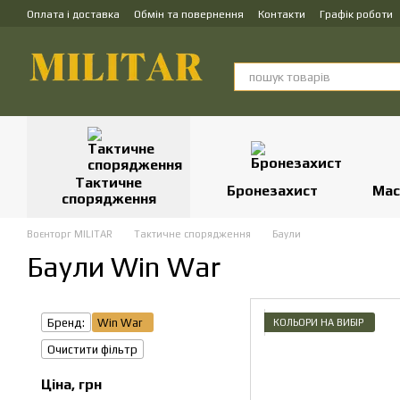
Перейти до основного контенту
Оплата і доставка
Обмін та повернення
Контакти
Графік роботи
Тактичне
Бронезахист
Мас
спорядження
Воєнторг MILITAR
Тактичне спорядження
Баули
Баули Win War
Бренд:
Win War
КОЛЬОРИ НА ВИБІР
Очистити фільтр
Ціна, грн