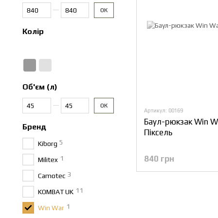
Від Ціна, грн
До Ціна, грн
ОК
Колір
Об'єм (л)
Від Об'єм (л)
До Об'єм (л)
ОК
Артикул: 00169
Баул-рюкзак Win W
Бренд
Піксель
5
Kiborg
840 грн
1
Militex
3
Camotec
11
KOMBAT UK
1
Win War