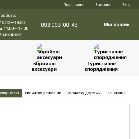
Порівняння
Бажання
Вхід
 роботи:
10:00—19:00
093 093-00-43
Мій кошик
а
11:00—17:00
я
вихідний
Збройові
Туристичне
аксесуари
спорядження
пулярністю
спочатку дешевше
спочатку дорожчі
за назвою