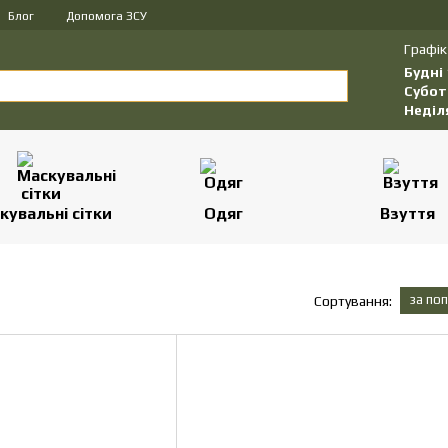
Блог
Допомога ЗСУ
Графік
Будні
Субот
Неділ
кувальні сітки
Одяг
Взуття
за по
Сортування: