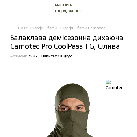
Одяг
Шарфи, бафи
Шарфи, бафи Camotec
Балаклава демісезонна дихаюча
Camotec Pro CoolPass TG, Олива
Артикул:
7587
Написати відгук