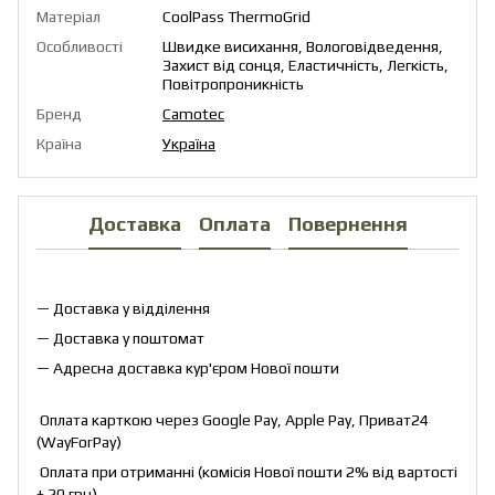
Матеріал
CoolPass ThermoGrid
Особливості
Швидке висихання, Вологовідведення,
Захист від сонця, Еластичність, Легкість,
Повітропроникність
Бренд
Camotec
Країна
Україна
Доставка
Оплата
Повернення
— Доставка у відділення
— Доставка у поштомат
— Адресна доставка кур'єром Нової пошти
Оплата карткою через Google Pay, Apple Pay, Приват24
(WayForPay)
Оплата при отриманні (комісія Нової пошти 2% від вартості
+ 20 грн)