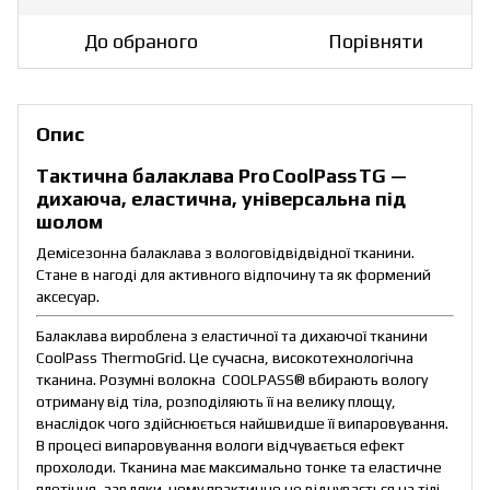
До обраного
Порівняти
Опис
Тактична балаклава Pro CoolPass TG —
дихаюча, еластична, універсальна під
шолом
Демісезонна балаклава з вологовідвідвідної тканини.
Стане в нагоді для активного відпочину та як формений
аксесуар.
Балаклава вироблена з еластичної та дихаючої тканини
CoolPass ThermoGrid. Це сучасна, високотехнологічна
тканина. Розумні волокна COOLPASS® вбирають вологу
отриману від тіла, розподіляють її на велику площу,
внаслідок чого здійснюється найшвидше її випаровування.
В процесі випаровування вологи відчувається ефект
прохолоди. Тканина має максимально тонке та еластичне
плетіння, завдяки чому практично не відчувається на тілі.