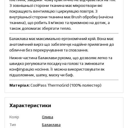
З зовнішньої сторони тканина має мікроотвори які
покращують вентиляцію і циркуляцію повітря. З
внутрішньої сторони тканина має Brush обробку (начісна
тканина), що робить її м'якою та приємною на дотик, а
також допомагає зберігати тепло.
Балаклава має максимально ергономічний крій. Вона має
анатомічний виріз що забезпечує надійне прилягання до
обличчя без перекручування та сповзання.
Нижня частина балаклави рухома, що дозволяє легко та
швидко регулювати посадку на голові та змінювати
конфігурацію носіння. Її можна використовувати як
підшоломник, шапку, маску чи баф.
Матеріал:
CoolPass ThermoGrid (100% поліестер)
Характеристики
Колір
Олива
Тип
Балаклава